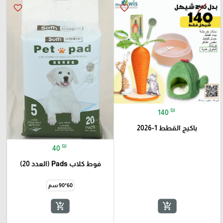
favorite_border
favorite_border
₪
140
باكيج القطط 1-2026
₪
40
فوط كلاب Pads (العدد 20)
60*90 سم
add_shopping_cart
add_shopping_cart