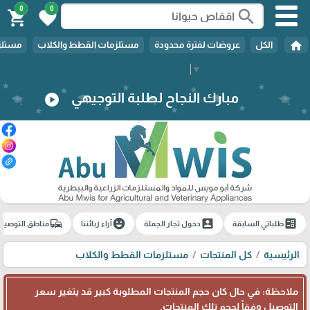
0
0
search
shopping_cart
favorite
home
الكل
عروضات لفترة محدودة
مستلزمات القطط والكلاب
مستلزم
Select Language
▼
مبارك النجاح لطلبة التوجيهي
play_circle
commute
emoji_emotions
account_box
ballot
طلباتي السابقة
دخول تجار الجملة
آراء زبائننا
مناطق التوصيل
الرئيسية
كل المنتجات
مستلزمات القطط والكلاب
ملاحظة: في حال كان حجم المنتجات المطلوبة كبير قد يتغير سعر
التوصيل وفقاً لحجم تلك المنتجات.