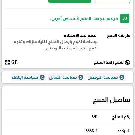
30
مرة تم بيع هذا المنتج لأشخاص آخرين.
طريقة الدفع
الدفع عند الإستلام
ببساطة نقوم بايصال المنتج لغاية منزلك وتقوم
بدفع الثمن لموظف التوصيل.
qr_code
public
نسخ رابط المنتج
QR
policy
policy
policy
سياسة التوصيل
سياسة التبديل
سياسة الإلغاء
تفاصيل المنتج
رقم المنتج
591
الباركود
3358-2