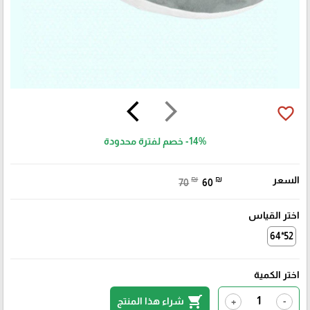
arrow_back_ios
arrow_forward_ios
favorite_border
-14%
خصم لفترة محدودة
السعر
₪
₪
70
60
اختر القياس
52*64
اختر الكمية
shopping_cart
شراء هذا المنتج
+
-