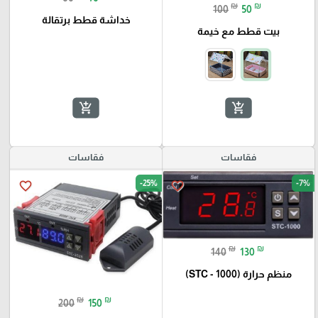
₪
₪
100
50
خداشة قطط برتقالة
بيت قطط مع خيمة
add_shopping_cart
add_shopping_cart
فقاسات
فقاسات
-25%
-7%
favorite_border
favorite_border
₪
₪
140
130
منظم حرارة (STC - 1000)
₪
₪
200
150