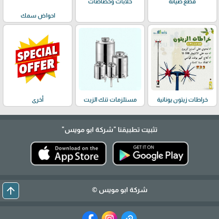
حلابات وخضاضات
قطع صيانة
احواض سمك
خراطات زيتون يونانية
مستلزمات تنك الزيت
أخرى
تثبيت تطبيقنا
"شركة ابو مويس"
arrow_upward
شركة ابو مويس ©