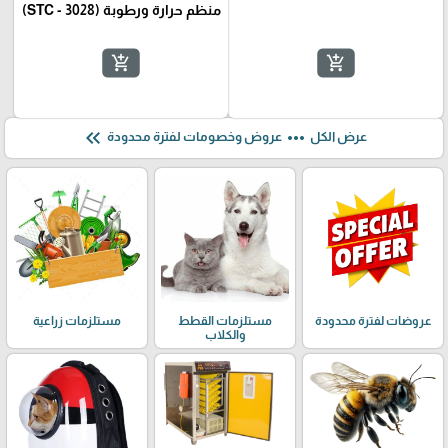
منظم حرارة ورطوبة (STC - 3028)
add_shopping_cart
add_shopping_cart
keyboard_double_arrow_left
more_horiz
عرض الكل
عروض وخصومات لفترة محدودة
عروضات لفترة محدودة
مستلزمات القطط
مستلزمات زراعية
والكلاب