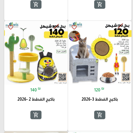
add_shopping_cart
add_shopping_cart
favorite_border
favorite_border
₪
₪
140
120
باكيج القطط 3-2026
باكيج القطط 2 -2026
🎓
add_shopping_cart
add_shopping_cart