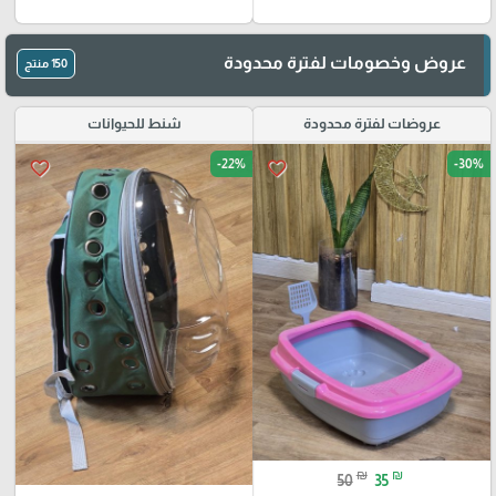
عروض وخصومات لفترة محدودة
150 منتج
عروضات لفترة محدودة
شنط للحيوانات
-22%
-30%
favorite_border
favorite_border
₪
₪
50
35