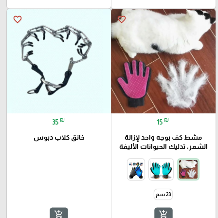
favorite_border
favorite_border
🎓
₪
₪
35
15
مشط كف بوجه واحد لإزالة
خانق كلاب دبوس
الشعر، تدليك الحيوانات الأليفة
23 سم
add_shopping_cart
add_shopping_cart