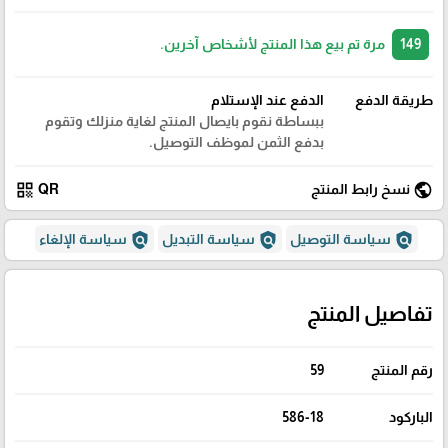
149
مرة تم بيع هذا المنتج لأشخاص آخرين.
طريقة الدفع
الدفع عند الإستلام
ببساطة نقوم بايصال المنتج لغاية منزلك وتقوم
بدفع الثمن لموظف التوصيل.
qr_code
public
نسخ رابط المنتج
QR
policy
policy
policy
سياسة التوصيل
سياسة التبديل
سياسة الإلغاء
تفاصيل المنتج
رقم المنتج
59
الباركود
586-18