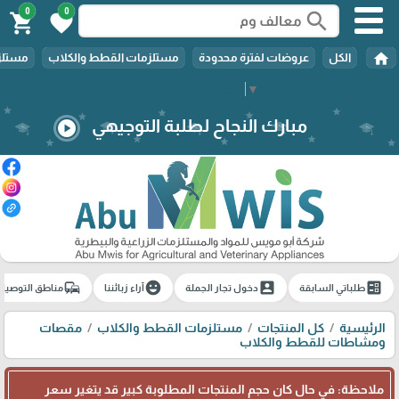
0
0
search
shopping_cart
favorite
home
الكل
عروضات لفترة محدودة
مستلزمات القطط والكلاب
مستلزم
Select Language
▼
مبارك النجاح لطلبة التوجيهي
play_circle
commute
emoji_emotions
account_box
ballot
طلباتي السابقة
دخول تجار الجملة
آراء زبائننا
مناطق التوصيل
الرئيسية
كل المنتجات
مستلزمات القطط والكلاب
مقصات
ومشاطات للقطط والكلاب
ملاحظة: في حال كان حجم المنتجات المطلوبة كبير قد يتغير سعر