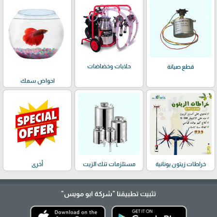
حلابات وخضاضات
قطع صيانة
احواض سمك
خراطات زيتون يونانية
مستلزمات تنك الزيت
أخرى
تثبيت تطبيقنا
"شركة ابو مويس"