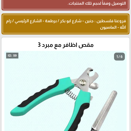
التوصيل وفقاً لحجم تلك المنتجات.
فروعنا فلسطين : جنين - شارع ابو بكر / برطعة - الشارع الرئيسي / رام
الله - الماصيون
مقص اظافر مع مبرد 3
1 / 6