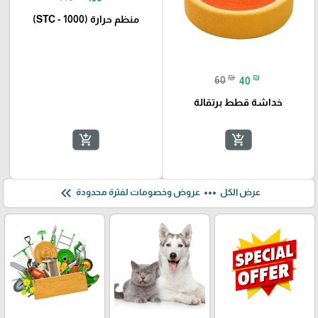
منظم حرارة (STC - 1000)
₪
₪
60
40
خداشة قطط برتقالة
add_shopping_cart
add_shopping_cart
keyboard_double_arrow_left
more_horiz
عرض الكل
عروض وخصومات لفترة محدودة