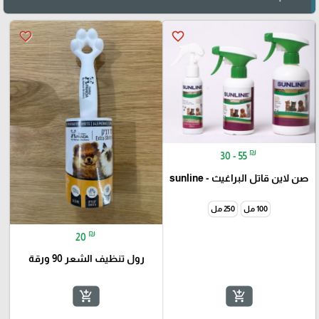
favorite_border
favorite_border
₪
30 - 55
صن لاين قاتل البراغيث - sunline
100 مل
250 مل
₪
20
رول تنظيف الشعر 90 ورقة
add_shopping_cart
add_shopping_cart