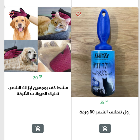
favorite_border
favorite_border
₪
20
مشط كف بوجهين لإزالة الشعر،
تدليك الحيوانات الأليفة
₪
25
رول تنظيف الشعر 60 ورقة
add_shopping_cart
add_shopping_cart