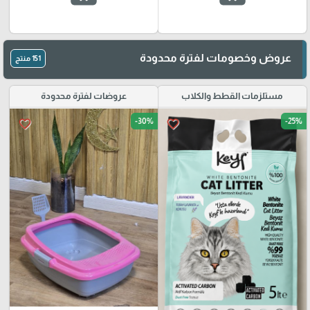
عروض وخصومات لفترة محدودة
151 منتج
مستلزمات القطط والكلاب
عروضات لفترة محدودة
-30%
-25%
favorite_border
favorite_border