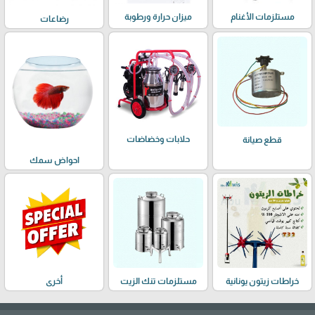
مستلزمات الأغنام
ميزان حرارة ورطوبة
رضاعات
حلابات وخضاضات
قطع صيانة
احواض سمك
خراطات زيتون يونانية
مستلزمات تنك الزيت
أخرى