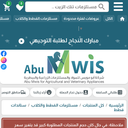
0
0
search
shopping_cart
favorite
home
الكل
عروضات لفترة محدودة
مستلزمات القطط والكلاب
مستلزم
Select Language
▼
مبارك النجاح لطلبة التوجيهي
play_circle
commute
emoji_emotions
account_box
ballot
طلباتي السابقة
دخول تجار الجملة
آراء زبائننا
مناطق التوصيل
الرئيسية
كل المنتجات
مستلزمات القطط والكلاب
ستاندات
قطط
ملاحظة: في حال كان حجم المنتجات المطلوبة كبير قد يتغير سعر