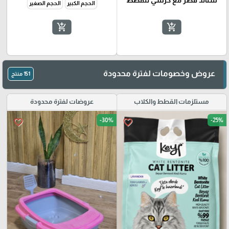
ستاند فطر مع كرسي للقطط
الحجم الكبير
الحجم الصغير
add_shopping_cart
add_shopping_cart
عروض وخصومات لفترة محدودة
151 منتج
مستلزمات القطط والكلاب
عروضات لفترة محدودة
-30%
-25%
favorite_border
favorite_border