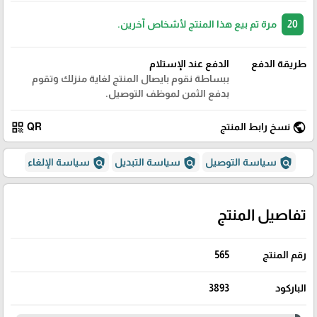
20
مرة تم بيع هذا المنتج لأشخاص آخرين.
طريقة الدفع
الدفع عند الإستلام
ببساطة نقوم بايصال المنتج لغاية منزلك وتقوم
بدفع الثمن لموظف التوصيل.
qr_code
public
نسخ رابط المنتج
QR
policy
policy
policy
سياسة التوصيل
سياسة التبديل
سياسة الإلغاء
تفاصيل المنتج
رقم المنتج
565
الباركود
3893