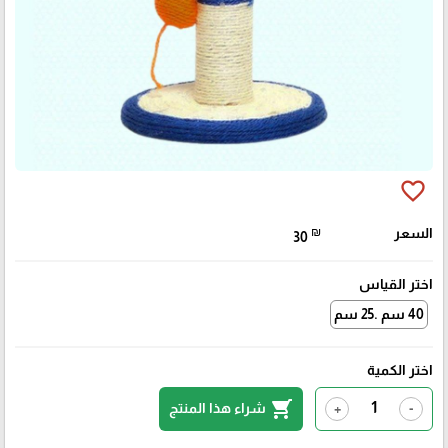
favorite_border
السعر
₪
30
اختر القياس
40 سم .25 سم
اختر الكمية
shopping_cart
شراء هذا المنتج
+
-