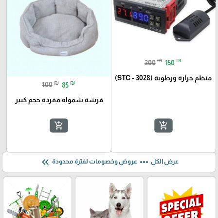
₪
₪
200
150
منظم حرارة ورطوبة (STC - 3028)
₪
₪
100
85
فرشة شمواه مفردة حجم كبير
add_shopping_cart
add_shopping_cart
keyboard_double_arrow_left
more_horiz
عرض الكل
عروض وخصومات لفترة محدودة