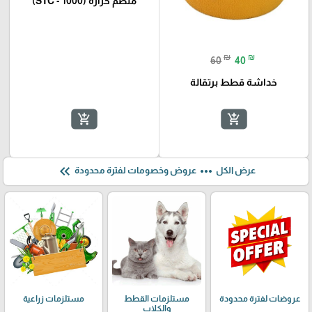
منظم حرارة (STC - 1000)
₪
₪
60
40
خداشة قطط برتقالة
add_shopping_cart
add_shopping_cart
keyboard_double_arrow_left
more_horiz
عرض الكل
عروض وخصومات لفترة محدودة
عروضات لفترة محدودة
مستلزمات القطط
مستلزمات زراعية
والكلاب