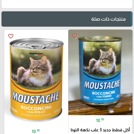
منتجات ذات صلة
favorite_border
favorite_border
₪
10
أكل قطط جديد 3 علب نكهة التونا
₪
10