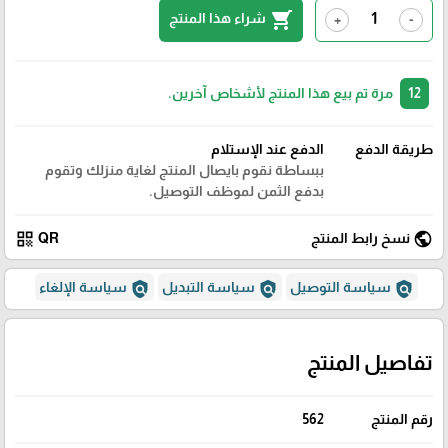
shopping_cart
شراء هذا المنتج
+
-
12
مرة تم بيع هذا المنتج لأشخاص آخرين.
طريقة الدفع
الدفع عند الإستلام
ببساطة نقوم بايصال المنتج لغاية منزلك وتقوم
بدفع الثمن لموظف التوصيل.
qr_code
public
نسخ رابط المنتج
QR
policy
policy
policy
سياسة التوصيل
سياسة التبديل
سياسة الإلغاء
تفاصيل المنتج
رقم المنتج
562