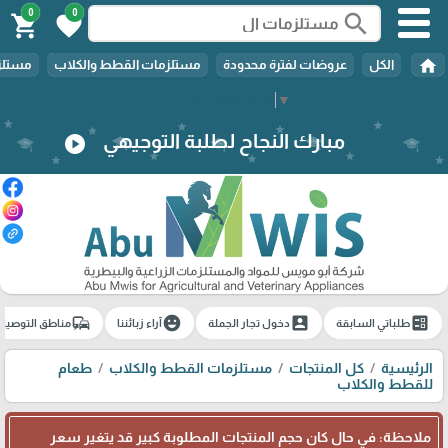
0
0
search
shopping_cart
favorite
home
الكل
عروضات لفترة محدودة
مستلزمات القطط والكلاب
مستلزم
Select Language
▼
مبارك النجاح لطلبة التوجيهي
play_circle
commute
emoji_emotions
account_box
ballot
طلباتي السابقة
دخول تجار الجملة
آراء زبائننا
مناطق التوصيل
الرئيسية
كل المنتجات
مستلزمات القطط والكلاب
طعام
للقطط والكلاب
ملاحظة: في حال كان حجم المنتجات المطلوبة كبير قد يتغير سعر