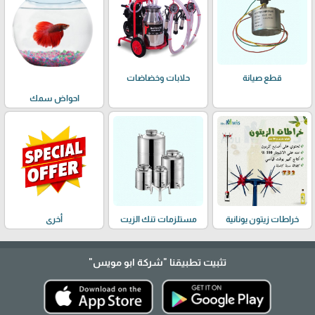
حلابات وخضاضات
قطع صيانة
احواض سمك
خراطات زيتون يونانية
مستلزمات تنك الزيت
أخرى
تثبيت تطبيقنا
"شركة ابو مويس"