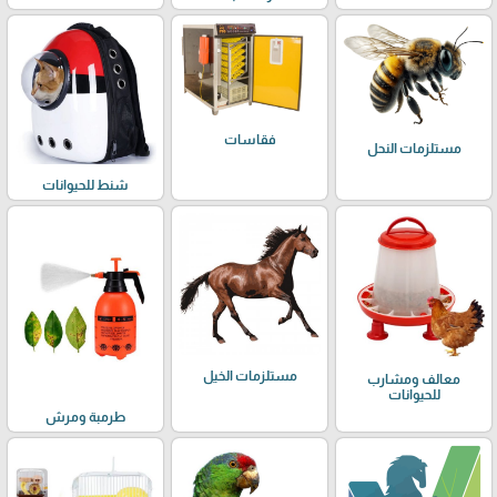
فقاسات
مستلزمات النحل
شنط للحيوانات
مستلزمات الخيل
معالف ومشارب
للحيوانات
طرمبة ومرش