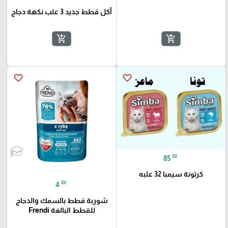
أكل قطط جديد 3 علب نكهة دجاج
add_shopping_cart
add_shopping_cart
favorite_border
favorite_border
₪
85
كرتونة سيمبا 32 علبه
₪
4
شوربة قطط بالسمك والدجاج
للقطط البالغة Frendi