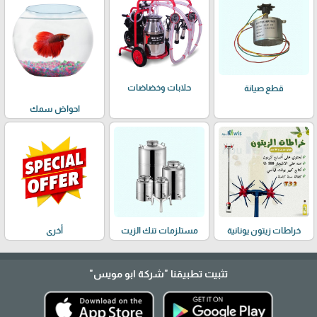
حلابات وخضاضات
قطع صيانة
احواض سمك
خراطات زيتون يونانية
مستلزمات تنك الزيت
أخرى
تثبيت تطبيقنا
"شركة ابو مويس"