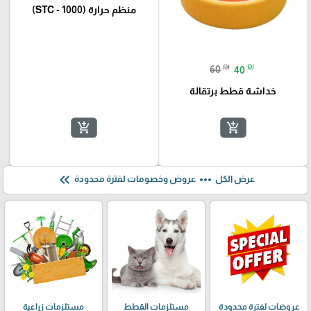
منظم حرارة (STC - 1000)
₪
₪
60
40
خداشة قطط برتقالة
add_shopping_cart
add_shopping_cart
keyboard_double_arrow_left
more_horiz
عرض الكل
عروض وخصومات لفترة محدودة
عروضات لفترة محدودة
مستلزمات القطط
مستلزمات زراعية