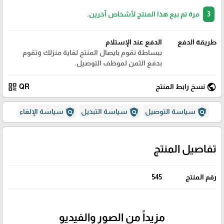
3
مرة تم بيع هذا المنتج لأشخاص آخرين.
طريقة الدفع
الدفع عند الإستلام
ببساطة نقوم بايصال المنتج لغاية منزلك وتقوم
بدفع الثمن لموظف التوصيل.
qr_code
public
نسخ رابط المنتج
QR
policy
policy
policy
سياسة التوصيل
سياسة التبديل
سياسة الإلغاء
تفاصيل المنتج
رقم المنتج
545
مزيداً من الصور والفيديو