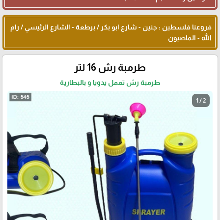
فروعنا فلسطين : جنين - شارع ابو بكر / برطعة - الشارع الرئيسي / رام
الله - الماصيون
طرمبة رش 16 لتر
طرمبة رش تعمل يدويا و بالبطارية
1 / 2