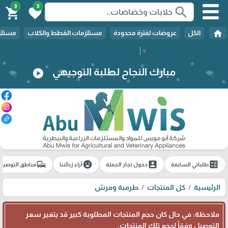
0
0
search
shopping_cart
favorite
home
الكل
عروضات لفترة محدودة
مستلزمات القطط والكلاب
مستلزم
Select Language
▼
مبارك النجاح لطلبة التوجيهي
play_circle
commute
emoji_emotions
account_box
ballot
طلباتي السابقة
دخول تجار الجملة
آراء زبائننا
مناطق التوصيل
الرئيسية
كل المنتجات
طرمبة ومرش
ملاحظة: في حال كان حجم المنتجات المطلوبة كبير قد يتغير سعر
التوصيل وفقاً لحجم تلك المنتجات.