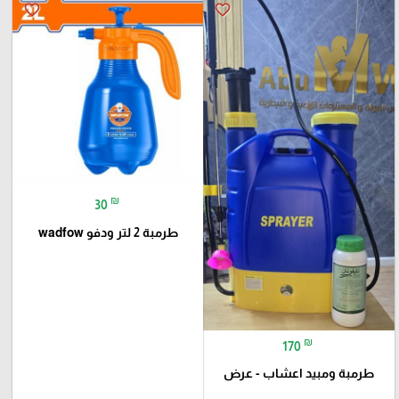
favorite_border
favorite_border
₪
30
طرمبة 2 لتر ودفو wadfow
₪
170
طرمبة ومبيد اعشاب - عرض