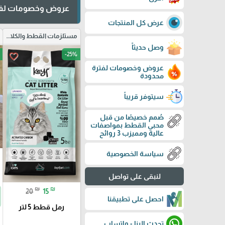
عروض وخصومات لفت
عرض كل المنتجات
مستلزمات القطط والكلاب
وصل حديثاً
-25%
favorite_border
عروض وخصومات لفترة
محدودة
سيتوفر قريباً
صُمم خصيصًا من قبل
محبي القطط بمواصفات
عالية ومميزب 3 روائح
سياسة الخصوصية
لنبقى على تواصل
₪
₪
20
15
احصل على تطبيقنا
رمل قطط 5 لتر
تحدث الينا - واتساب