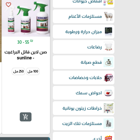
اقفاص حيوانات
favorite_border
مستلزمات الأغنام
ميزان حرارة ورطوبة
₪
30 - 55
رضاعات
صن لاين قاتل البراغيث
- sunline
قطع صيانة
100 مل
250 مل
حلابات وخضاضات
احواض سمك
خراطات زيتون يونانية
add_shopping_cart
مستلزمات تنك الزيت
أخرى