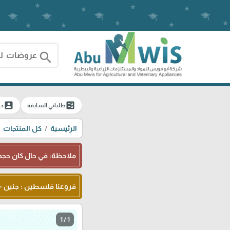
search
account_box
ballot
طلباتي السابقة
دخ
الرئيسية
كل المنتجات
ملاحظة: في حال كان حجم 
فروعنا فلسطين : جنين - شا
1 / 1