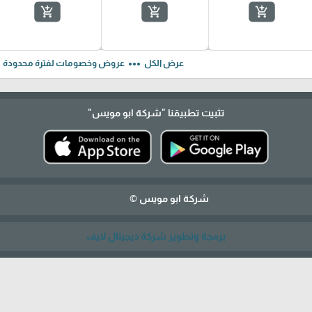
add_shopping_cart
add_shopping_cart
add_shopping_cart
ft
more_horiz
عرض الكل
عروض وخصومات لفترة محدودة
تثبيت تطبيقنا
"شركة ابو مويس"
شركة ابو مويس ©
برمجة وتطوير شركة ديجيتال لايف