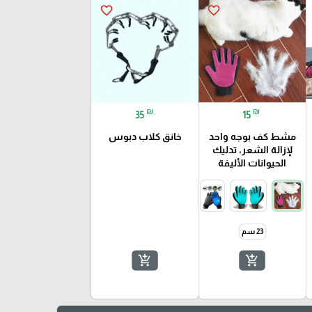
favorite_border
favorite_border
₪
₪
35
15
مشط كف بوجه واحد
خانق كلاب دبوس
لإزالة الشعر، تدليك
الحيوانات الأليفة
23 سم
add_shopping_cart
add_shopping_cart