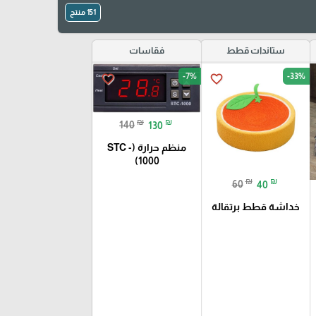
151 منتج
ستاندات قطط
فقاسات
-7%
-33%
favorite_border
favorite_border
₪
₪
140
130
منظم حرارة (STC -
1000)
₪
₪
60
40
خداشة قطط برتقالة