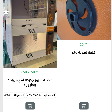
₪
20
فتحة تهوية pto
₪
650 - 950
حاضنة طيور جديدة (مع مروحة
وجارور )
الحجم الوسط 60*40*40
الحجم الكبير 80*40*40
add_shopping_cart
add_shopping_cart