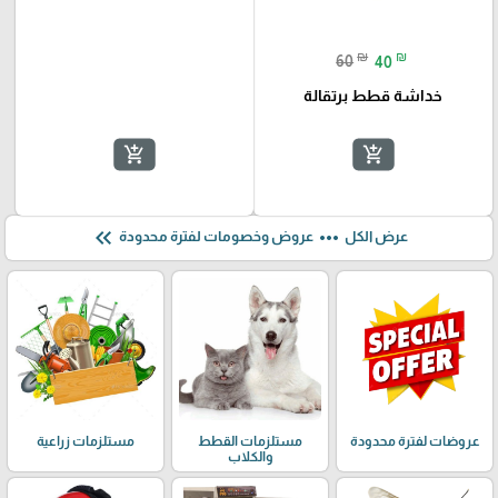
₪
₪
60
40
خداشة قطط برتقالة
add_shopping_cart
add_shopping_cart
keyboard_double_arrow_left
more_horiz
عرض الكل
عروض وخصومات لفترة محدودة
عروضات لفترة محدودة
مستلزمات القطط
مستلزمات زراعية
والكلاب