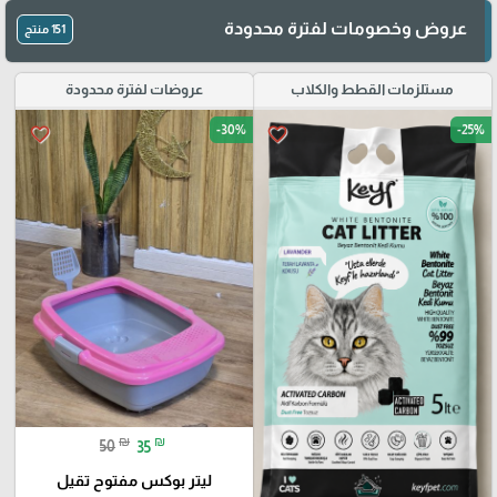
عروض وخصومات لفترة محدودة
151 منتج
مستلزمات القطط والكلاب
عروضات لفترة محدودة
-30%
-25%
favorite_border
favorite_border
₪
₪
50
35
ليتر بوكس مفتوح تقيل