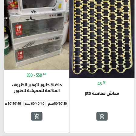
🎓
₪
350 - 550
₪
45
حاضنة طيور لتوفير الظروف
الملائمة للمعيشة للطيور
مجاش فقاسة pto
30*30*50 سم
40*40*60 سم
40*40*80 سم
add_shopping_cart
add_shopping_cart