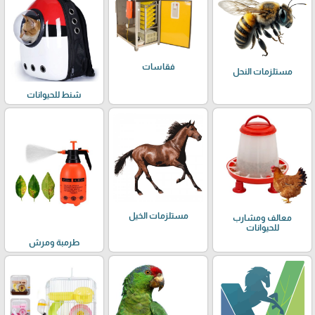
فقاسات
مستلزمات النحل
شنط للحيوانات
مستلزمات الخيل
معالف ومشارب
للحيوانات
طرمبة ومرش