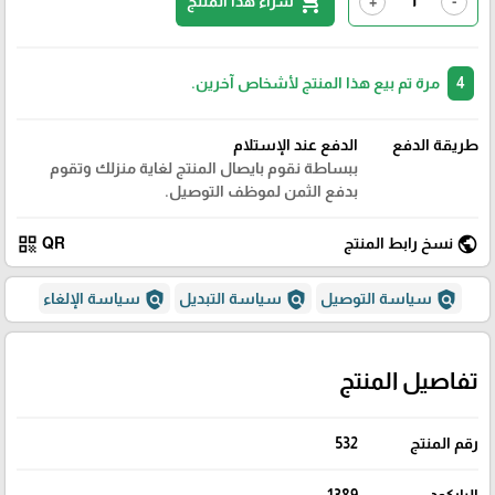
shopping_cart
شراء هذا المنتج
+
-
4
مرة تم بيع هذا المنتج لأشخاص آخرين.
طريقة الدفع
الدفع عند الإستلام
ببساطة نقوم بايصال المنتج لغاية منزلك وتقوم
بدفع الثمن لموظف التوصيل.
qr_code
public
نسخ رابط المنتج
QR
policy
policy
policy
سياسة التوصيل
سياسة التبديل
سياسة الإلغاء
تفاصيل المنتج
رقم المنتج
532