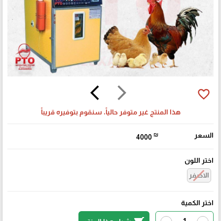
arrow_back_ios
arrow_forward_ios
favorite_border
هذا المنتج غير متوفر حالياً، سنقوم بتوفيره قريباً
السعر
₪
4000
اختر اللون
الاصفر
اختر الكمية