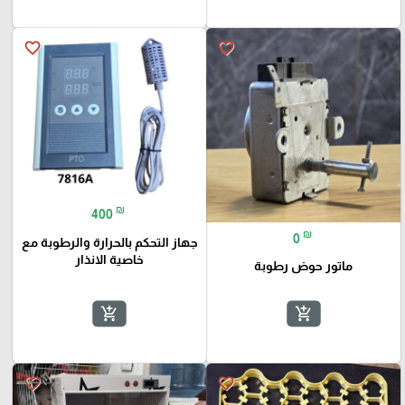
favorite_border
favorite_border
₪
400
₪
0
جهاز التحكم بالحرارة والرطوبة مع
خاصية الانذار
ماتور حوض رطوبة
add_shopping_cart
add_shopping_cart
favorite_border
favorite_border