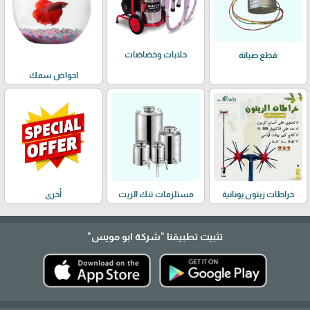
حلابات وخضاضات
قطع صيانة
احواض سمك
خراطات زيتون يونانية
مستلزمات تنك الزيت
أخرى
تثبيت تطبيقنا
"شركة ابو مويس"