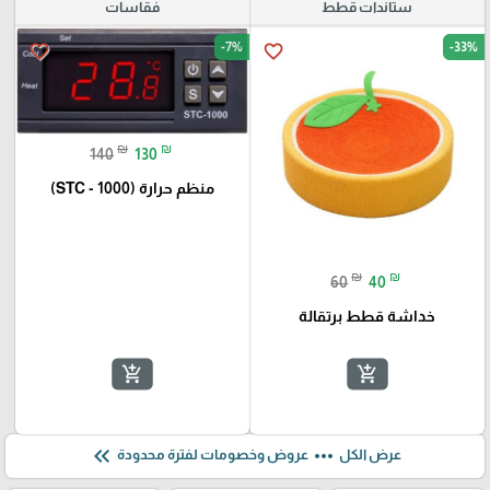
ستاندات قطط
فقاسات
-7%
-33%
favorite_border
favorite_border
₪
₪
140
130
منظم حرارة (STC - 1000)
₪
₪
60
40
خداشة قطط برتقالة
add_shopping_cart
add_shopping_cart
keyboard_double_arrow_left
more_horiz
عرض الكل
عروض وخصومات لفترة محدودة