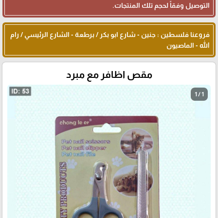
التوصيل وفقاً لحجم تلك المنتجات.
فروعنا فلسطين : جنين - شارع ابو بكر / برطعة - الشارع الرئيسي / رام
الله - الماصيون
مقص اظافر مع مبرد
1 / 1