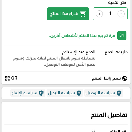
اختر الكمية
shopping_cart
شراء هذا المنتج
+
-
34
مرة تم بيع هذا المنتج لأشخاص آخرين.
طريقة الدفع
الدفع عند الإستلام
ببساطة نقوم بايصال المنتج لغاية منزلك وتقوم
بدفع الثمن لموظف التوصيل.
qr_code
public
نسخ رابط المنتج
QR
policy
policy
policy
سياسة التوصيل
سياسة التبديل
سياسة الإلغاء
تفاصيل المنتج
رقم المنتج
53