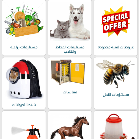
عروضات لفترة محدودة
مستلزمات القطط
مستلزمات زراعية
والكلاب
فقاسات
مستلزمات النحل
شنط للحيوانات