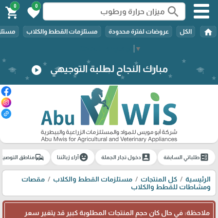
0
0
search
shopping_cart
favorite
home
الكل
عروضات لفترة محدودة
مستلزمات القطط والكلاب
مستلزم
Select Language
▼
مبارك النجاح لطلبة التوجيهي
play_circle
commute
emoji_emotions
account_box
ballot
طلباتي السابقة
دخول تجار الجملة
آراء زبائننا
مناطق التوصيل
الرئيسية
كل المنتجات
مستلزمات القطط والكلاب
مقصات
ومشاطات للقطط والكلاب
ملاحظة: في حال كان حجم المنتجات المطلوبة كبير قد يتغير سعر