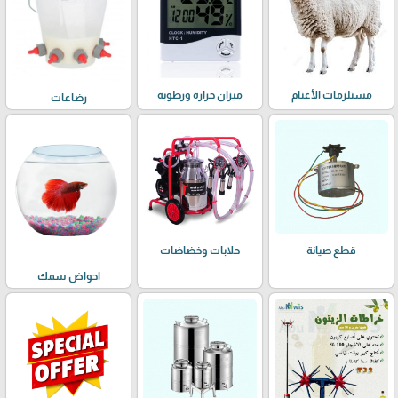
مستلزمات الأغنام
ميزان حرارة ورطوبة
رضاعات
حلابات وخضاضات
قطع صيانة
احواض سمك