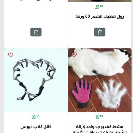
₪
25
رول تنظيف الشعر 60 ورقة
add_shopping_cart
add_shopping_cart
favorite_border
favorite_border
₪
₪
35
15
مشط كف بوجه واحد لإزالة
خانق كلاب دبوس
الشعر، تدليك الحيوانات الأليفة