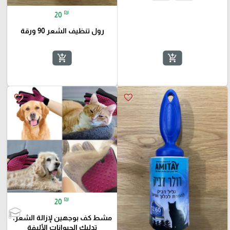
₪
20
رول تنظيف الشعر 90 ورقة
add_shopping_cart
add_shopping_cart
favorite_border
favorite_border
₪
20
مشط كف بوجهين لإزالة الشعر،
تدليك الحيوانات الأليفة