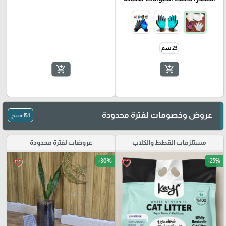
23 سم
add_shopping_cart
add_shopping_cart
🎓
عروض وخصومات لفترة محدودة
151 منتج
مستلزمات القطط والكلاب
عروضات لفترة محدودة
-30%
-25%
favorite_border
favorite_border