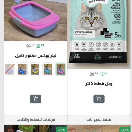
₪
₪
50
35
ليتر بوكس مفتوح تقيل
₪
₪
20
15
رمل قطط 5 لتر
add_shopping_cart
add_shopping_cart
شنط للحيوانات
فرشات للقطط والكلاب
-50%
-22%
favorite_border
favorite_border