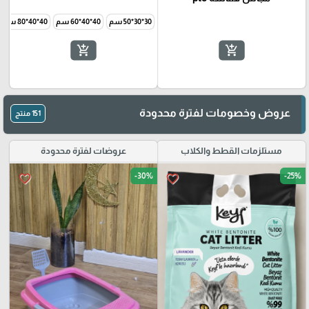
30*30*50 سم
40*40*60 سم
40*40*80 سم
add_shopping_cart
add_shopping_cart
عروض وخصومات لفترة محدودة
151 منتج
مستلزمات القطط والكلاب
عروضات لفترة محدودة
-30%
-25%
favorite_border
favorite_border