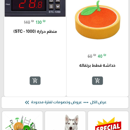
₪
₪
140
130
منظم حرارة (STC - 1000)
₪
₪
60
40
خداشة قطط برتقالة
add_shopping_cart
add_shopping_cart
keyboard_double_arrow_left
more_horiz
عرض الكل
عروض وخصومات لفترة محدودة