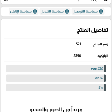
policy
policy
policy
سياسة التوصيل
سياسة التبديل
سياسة الإلغاء
تفاصيل المنتج
رقم المنتج
521
الباركود
2896
vac 220
hz 50
6w
مزيداً من الصور والفيديو