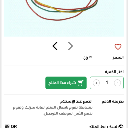
arrow_back_ios
arrow_forward_ios
favorite_border
السعر
₪
60
اختر الكمية
shopping_cart
شراء هذا المنتج
+
-
طريقة الدفع
الدفع عند الإستلام
ببساطة نقوم بايصال المنتج لغاية منزلك وتقوم
بدفع الثمن لموظف التوصيل.
qr_code
public
نسخ رابط المنتج
QR