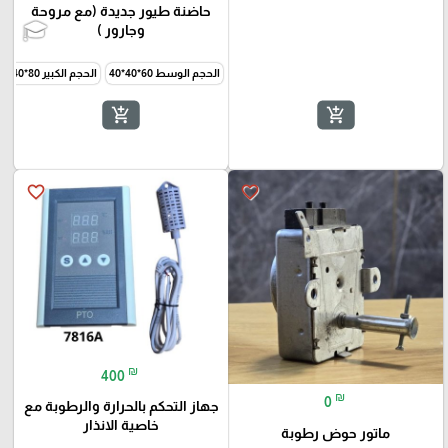
حاضنة طيور جديدة (مع مروحة
وجارور )
الحجم الوسط 60*40*40
الحجم الكبير 80*40*40
add_shopping_cart
add_shopping_cart
favorite_border
favorite_border
₪
400
₪
0
جهاز التحكم بالحرارة والرطوبة مع
خاصية الانذار
ماتور حوض رطوبة