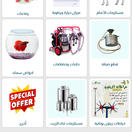
مستلزمات الأغنام
ميزان حرارة ورطوبة
رضاعات
حلابات وخضاضات
قطع صيانة
احواض سمك
خراطات زيتون يونانية
مستلزمات تنك الزيت
أخرى