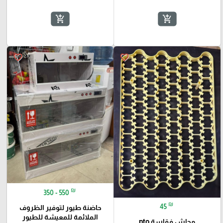
add_shopping_cart
add_shopping_cart
favorite_border
favorite_border
🎓
₪
350 - 550
₪
45
حاضنة طيور لتوفير الظروف
الملائمة للمعيشة للطيور
مجاش فقاسة pto