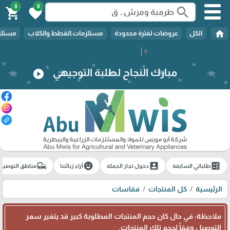
0
0
search
shopping_cart
favorite
home
الكل
عروضات لفترة محدودة
مستلزمات القطط والكلاب
مستلزم
Select Language
▼
مبارك النجاح لطلبة التوجيهي
play_circle
commute
emoji_emotions
account_box
ballot
طلباتي السابقة
دخول تجار الجملة
آراء زبائننا
مناطق التوصيل
الرئيسية
كل المنتجات
فقاسات
ملاحظة: في حال كان حجم المنتجات المطلوبة كبير قد يتغير سعر
التوصيل وفقاً لحجم تلك المنتجات.