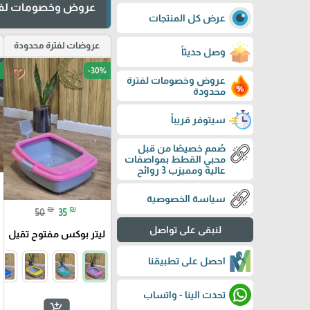
عروض وخصومات لفت
عرض كل المنتجات
عروضات لفترة محدودة
وصل حديثاً
-30%
favorite_border
عروض وخصومات لفترة
محدودة
سيتوفر قريباً
صُمم خصيصًا من قبل
محبي القطط بمواصفات
عالية ومميزب 3 روائح
سياسة الخصوصية
₪
₪
50
35
لنبقى على تواصل
ليتر بوكس مفتوح تقيل
احصل على تطبيقنا
تحدث الينا - واتساب
add_shopping_cart