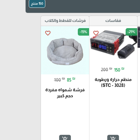
150 منتج
فقاسات
فرشات للقطط والكلاب
-15%
-25%
favorite_border
favorite_border
₪
₪
200
150
₪
₪
منظم حرارة ورطوبة
100
85
(STC - 3028)
فرشة شمواه مفردة
حجم كبير
add_shopping_cart
add_shopping_cart