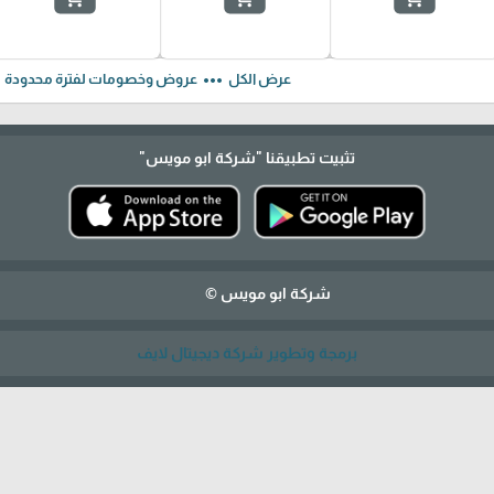
ft
more_horiz
عرض الكل
عروض وخصومات لفترة محدودة
تثبيت تطبيقنا
"شركة ابو مويس"
شركة ابو مويس ©
برمجة وتطوير شركة ديجيتال لايف