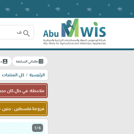
search
account_box
ballot
طلباتي السابقة
دخ
الرئيسية
كل المنتجات
ملاحظة: في حال كان حجم 
فروعنا فلسطين : جنين - شا
1 / 6