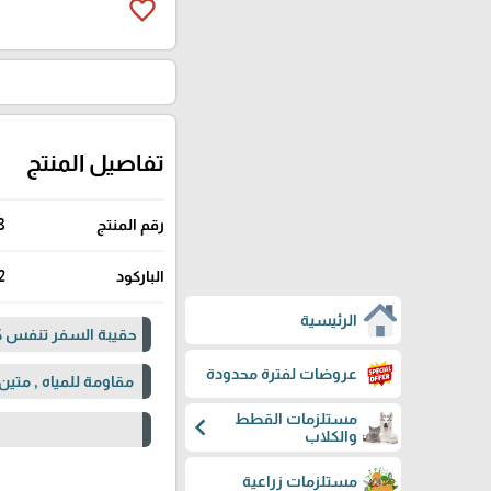
favorite_border
تفاصيل المنتج
رقم المنتج
8
الباركود
2
الرئيسية
حقيبة السفر تنفس كب
عروضات لفترة محدودة
مقاومة للمياه , متين
مستلزمات القطط
chevron_left
والكلاب
مستلزمات زراعية