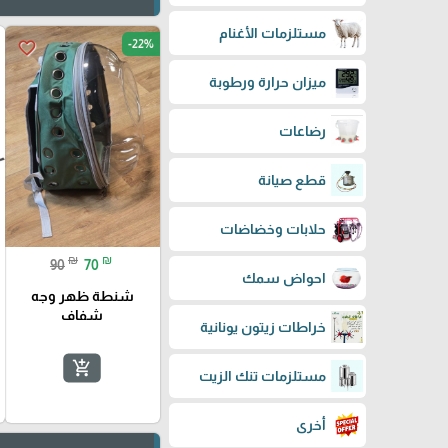
مستلزمات الأغنام
-22%
favorite_border
ميزان حرارة ورطوبة
رضاعات
قطع صيانة
حلابات وخضاضات
₪
₪
90
70
احواض سمك
شنطة ظهر وجه
شفاف
خراطات زيتون يونانية
add_shopping_cart
مستلزمات تنك الزيت
أخرى