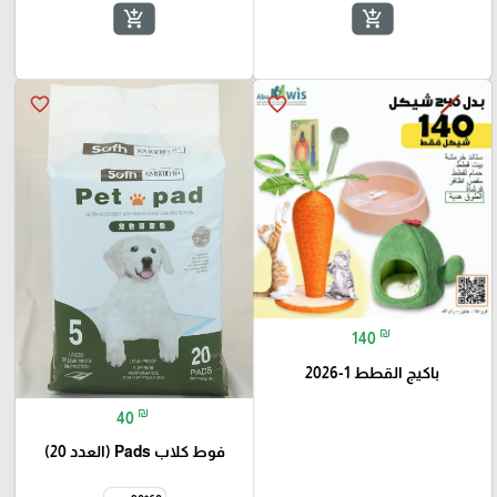
add_shopping_cart
add_shopping_cart
favorite_border
favorite_border
🎓
₪
140
باكيج القطط 1-2026
₪
40
فوط كلاب Pads (العدد 20)