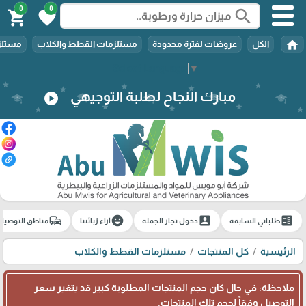
0
0
search
shopping_cart
favorite
home
الكل
عروضات لفترة محدودة
مستلزمات القطط والكلاب
مستلزم
Select Language
▼
مبارك النجاح لطلبة التوجيهي
play_circle
commute
emoji_emotions
account_box
ballot
طلباتي السابقة
دخول تجار الجملة
آراء زبائننا
مناطق التوصيل
الرئيسية
كل المنتجات
مستلزمات القطط والكلاب
ملاحظة: في حال كان حجم المنتجات المطلوبة كبير قد يتغير سعر
التوصيل وفقاً لحجم تلك المنتجات.