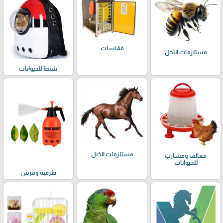
فقاسات
مستلزمات النحل
شنط للحيوانات
مستلزمات الخيل
معالف ومشارب
للحيوانات
طرمبة ومرش