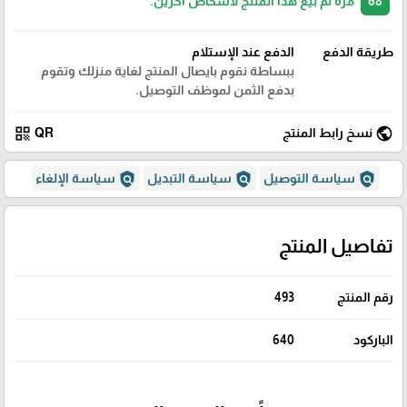
68
مرة تم بيع هذا المنتج لأشخاص آخرين.
طريقة الدفع
الدفع عند الإستلام
ببساطة نقوم بايصال المنتج لغاية منزلك وتقوم
بدفع الثمن لموظف التوصيل.
qr_code
public
نسخ رابط المنتج
QR
policy
policy
policy
سياسة التوصيل
سياسة التبديل
سياسة الإلغاء
تفاصيل المنتج
رقم المنتج
493
الباركود
640