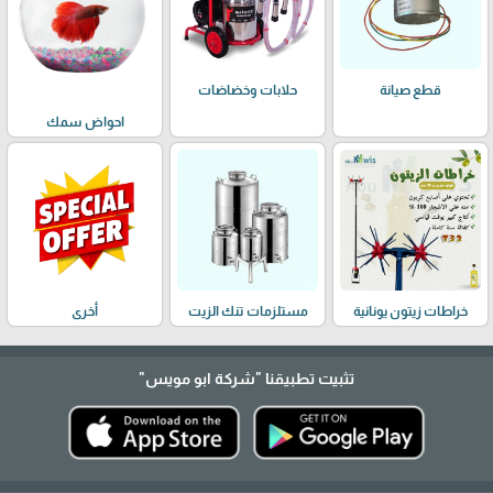
حلابات وخضاضات
قطع صيانة
احواض سمك
خراطات زيتون يونانية
مستلزمات تنك الزيت
أخرى
تثبيت تطبيقنا
"شركة ابو مويس"