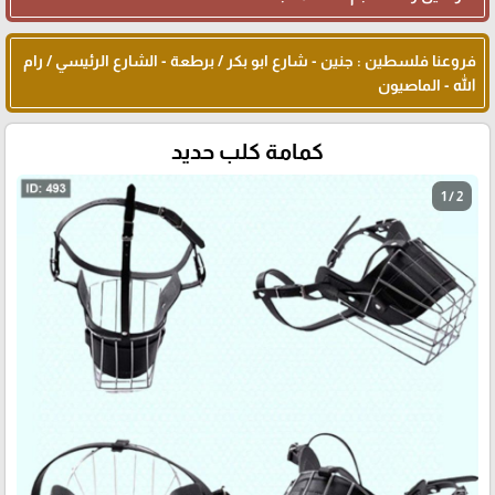
فروعنا فلسطين : جنين - شارع ابو بكر / برطعة - الشارع الرئيسي / رام
الله - الماصيون
كمامة كلب حديد
1 / 2