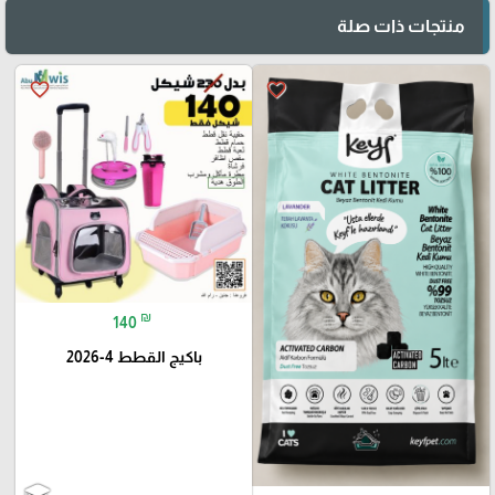
منتجات ذات صلة
favorite_border
favorite_border
₪
140
باكيج القطط 4-2026