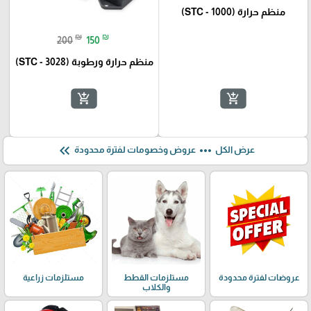
منظم حرارة (STC - 1000)
₪
₪
200
150
منظم حرارة ورطوبة (STC - 3028)
add_shopping_cart
add_shopping_cart
keyboard_double_arrow_left
more_horiz
عرض الكل
عروض وخصومات لفترة محدودة
عروضات لفترة محدودة
مستلزمات القطط
مستلزمات زراعية
والكلاب