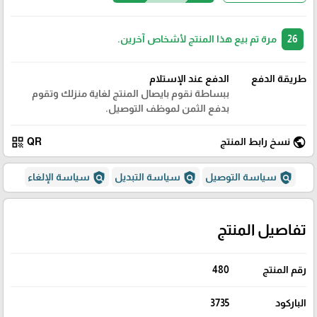
26
مرة تم بيع هذا المنتج لأشخاص آخرين.
طريقة الدفع
الدفع عند الإستلام
ببساطة نقوم بايصال المنتج لغاية منزلك وتقوم
بدفع الثمن لموظف التوصيل.
qr_code
public
نسخ رابط المنتج
QR
policy
policy
policy
سياسة التوصيل
سياسة التبديل
سياسة الإلغاء
تفاصيل المنتج
رقم المنتج
480
الباركود
3735