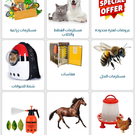
عروضات لفترة محدودة
مستلزمات القطط
مستلزمات زراعية
والكلاب
فقاسات
مستلزمات النحل
شنط للحيوانات