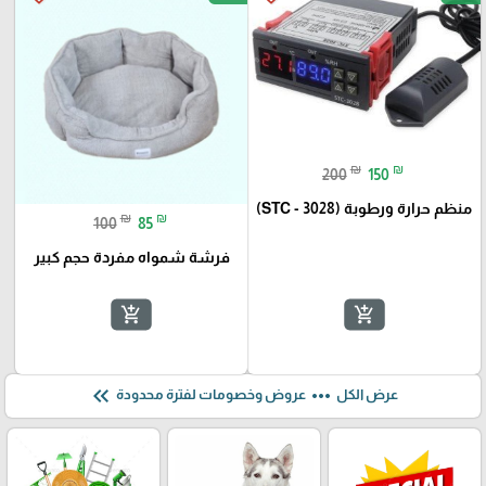
₪
₪
200
150
منظم حرارة ورطوبة (STC - 3028)
₪
₪
100
85
فرشة شمواه مفردة حجم كبير
add_shopping_cart
add_shopping_cart
keyboard_double_arrow_left
more_horiz
عرض الكل
عروض وخصومات لفترة محدودة