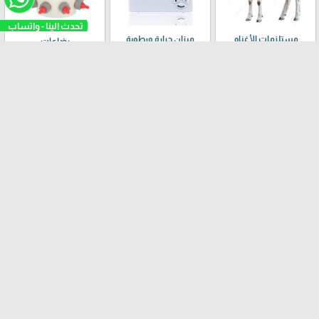
مستلزمات الأغنام
ميزان حرارة ورطوبة
رضاعات
حلابات وخضاضات
قطع صيانة
احواض سمك
خراطات زيتون يونانية
مستلزمات تنك الزيت
أخرى