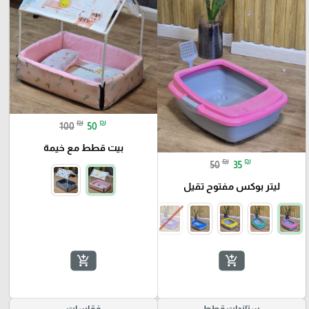
₪
₪
100
50
بيت قطط مع خيمة
₪
₪
50
35
ليتر بوكس مفتوح تقيل
add_shopping_cart
add_shopping_cart
ستاندات قطط
فقاسات