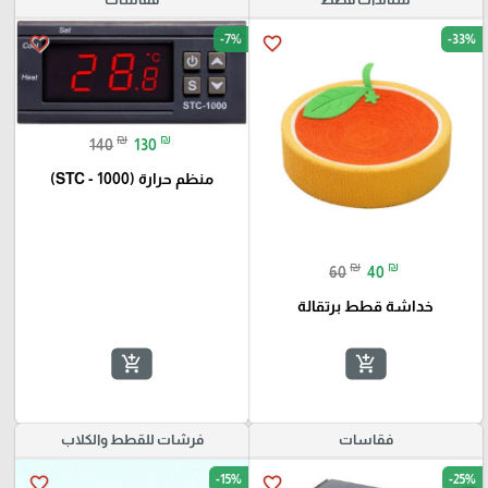
-7%
-33%
favorite_border
favorite_border
₪
₪
140
130
منظم حرارة (STC - 1000)
₪
₪
60
40
خداشة قطط برتقالة
add_shopping_cart
add_shopping_cart
فقاسات
فرشات للقطط والكلاب
-15%
-25%
favorite_border
favorite_border