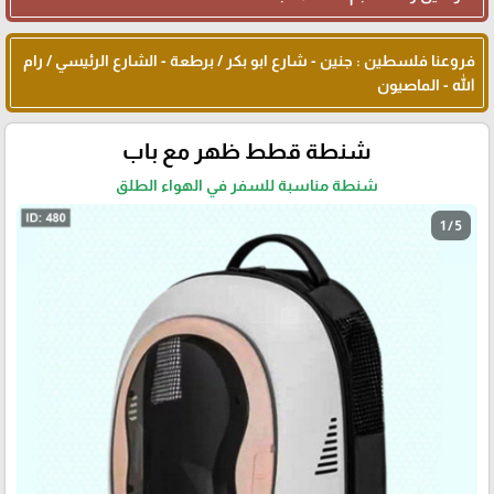
فروعنا فلسطين : جنين - شارع ابو بكر / برطعة - الشارع الرئيسي / رام
الله - الماصيون
شنطة قطط ظهر مع باب
شنطة مناسبة للسفر في الهواء الطلق
1 / 5