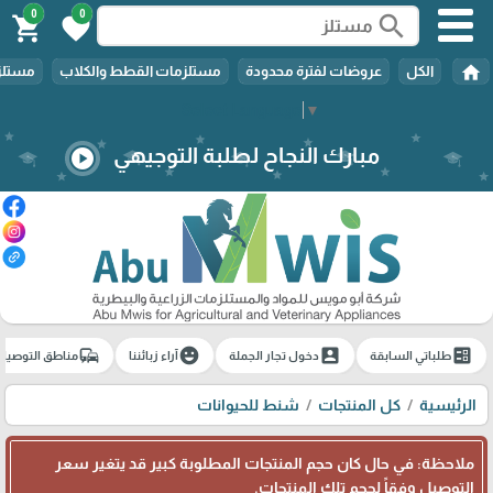
0
0
search
shopping_cart
favorite
home
الكل
عروضات لفترة محدودة
مستلزمات القطط والكلاب
مستلزم
Select Language
▼
مبارك النجاح لطلبة التوجيهي
play_circle
commute
emoji_emotions
account_box
ballot
طلباتي السابقة
دخول تجار الجملة
آراء زبائننا
مناطق التوصيل
الرئيسية
كل المنتجات
شنط للحيوانات
ملاحظة: في حال كان حجم المنتجات المطلوبة كبير قد يتغير سعر
التوصيل وفقاً لحجم تلك المنتجات.