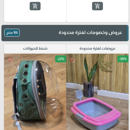
add_shopping_cart
add_shopping_cart
عروض وخصومات لفترة محدودة
150 منتج
عروضات لفترة محدودة
شنط للحيوانات
-22%
-30%
favorite_border
favorite_border
🎓