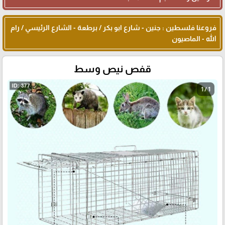
فروعنا فلسطين : جنين - شارع ابو بكر / برطعة - الشارع الرئيسي / رام
الله - الماصيون
قفص نيص وسط
1 / 1