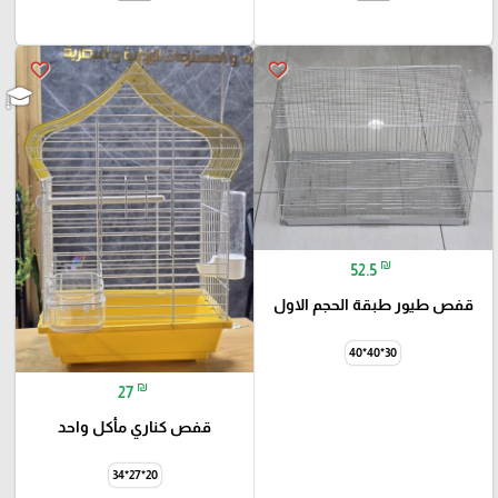
favorite_border
favorite_border
₪
52.5
قفص طيور طبقة الحجم الاول
30*40*40
₪
27
قفص كناري مأكل واحد
20*27*34