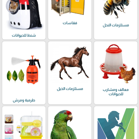
فقاسات
مستلزمات النحل
شنط للحيوانات
مستلزمات الخيل
معالف ومشارب
للحيوانات
طرمبة ومرش