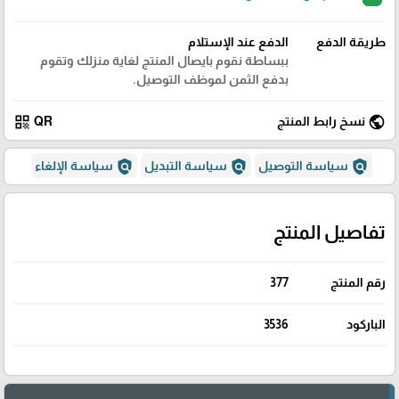
طريقة الدفع
الدفع عند الإستلام
ببساطة نقوم بايصال المنتج لغاية منزلك وتقوم
بدفع الثمن لموظف التوصيل.
qr_code
public
نسخ رابط المنتج
QR
policy
policy
policy
سياسة التوصيل
سياسة التبديل
سياسة الإلغاء
تفاصيل المنتج
رقم المنتج
377
الباركود
3536