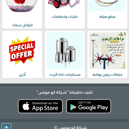
حلابات وخضاضات
قطع صيانة
احواض سمك
خراطات زيتون يونانية
مستلزمات تنك الزيت
أخرى
تثبيت تطبيقنا
"شركة ابو مويس"
arrow_upward
شركة ابو مويس ©