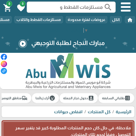
0
0
search
shopping_cart
favorite
home
الكل
عروضات لفترة محدودة
مستلزمات القطط والكلاب
مستلزم
Select Language
▼
مبارك النجاح لطلبة التوجيهي
play_circle
commute
emoji_emotions
account_box
ballot
طلباتي السابقة
دخول تجار الجملة
آراء زبائننا
مناطق التوصيل
الرئيسية
كل المنتجات
اقفاص حيوانات
ملاحظة: في حال كان حجم المنتجات المطلوبة كبير قد يتغير سعر
التوصيل وفقاً لحجم تلك المنتجات.