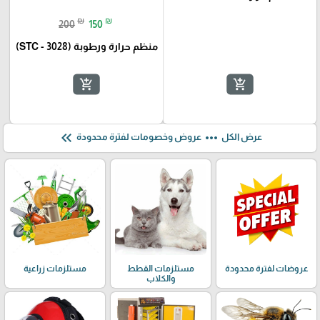
₪
₪
200
150
منظم حرارة ورطوبة (STC - 3028)
add_shopping_cart
add_shopping_cart
keyboard_double_arrow_left
more_horiz
عرض الكل
عروض وخصومات لفترة محدودة
عروضات لفترة محدودة
مستلزمات القطط
مستلزمات زراعية
والكلاب