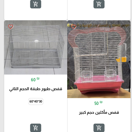
add_shopping_cart
add_shopping_cart
favorite_border
favorite_border
₪
60
قفص طيور طبقة الحجم التاني
30*40*60
₪
50
قفص مأكلين حجم كبير
add_shopping_cart
add_shopping_cart