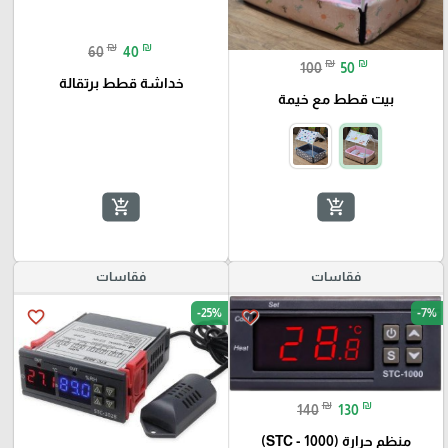
₪
₪
60
40
₪
₪
100
50
خداشة قطط برتقالة
بيت قطط مع خيمة
add_shopping_cart
add_shopping_cart
فقاسات
فقاسات
-25%
-7%
favorite_border
favorite_border
₪
₪
140
130
منظم حرارة (STC - 1000)