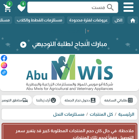
0
0
search
shopping_cart
favorite
home
الكل
عروضات لفترة محدودة
مستلزمات القطط والكلاب
مستلزم
Select Language
▼
مبارك النجاح لطلبة التوجيهي
play_circle
commute
emoji_emotions
account_box
ballot
طلباتي السابقة
دخول تجار الجملة
آراء زبائننا
مناطق التوصيل
الرئيسية
كل المنتجات
مستلزمات النحل
ملاحظة: في حال كان حجم المنتجات المطلوبة كبير قد يتغير سعر
التوصيل وفقاً لحجم تلك المنتجات.