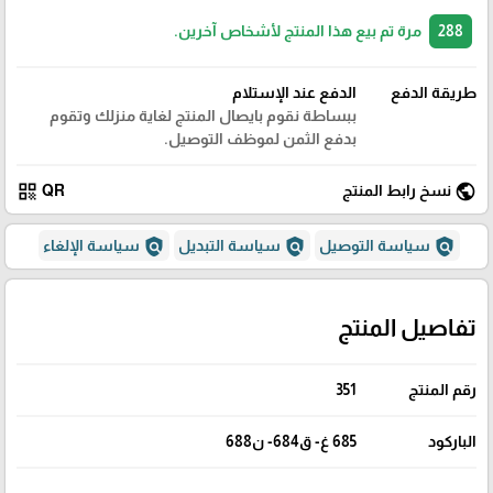
288
مرة تم بيع هذا المنتج لأشخاص آخرين.
طريقة الدفع
الدفع عند الإستلام
ببساطة نقوم بايصال المنتج لغاية منزلك وتقوم
بدفع الثمن لموظف التوصيل.
qr_code
public
نسخ رابط المنتج
QR
policy
policy
policy
سياسة التوصيل
سياسة التبديل
سياسة الإلغاء
تفاصيل المنتج
رقم المنتج
351
الباركود
685 غ- ق684- ن688