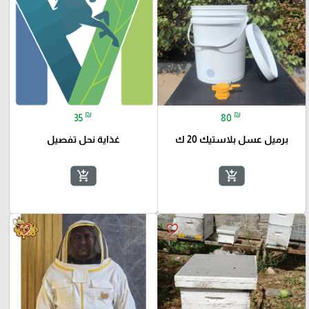
₪
₪
35
80
برميل عسل بلاستيك 20 ك
غذاية نحل تفصيل
add_shopping_cart
add_shopping_cart
favorite_border
favorite_border
🎓