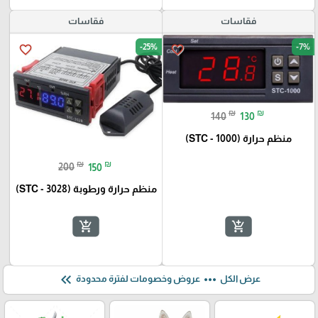
فقاسات
فقاسات
-25%
-7%
favorite_border
favorite_border
₪
₪
140
130
منظم حرارة (STC - 1000)
₪
₪
200
150
منظم حرارة ورطوبة (STC - 3028)
add_shopping_cart
add_shopping_cart
keyboard_double_arrow_left
more_horiz
عرض الكل
عروض وخصومات لفترة محدودة