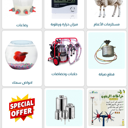
مستلزمات الأغنام
ميزان حرارة ورطوبة
رضاعات
حلابات وخضاضات
قطع صيانة
احواض سمك