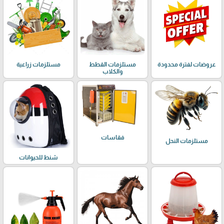
عروضات لفترة محدودة
مستلزمات القطط
مستلزمات زراعية
والكلاب
فقاسات
مستلزمات النحل
شنط للحيوانات