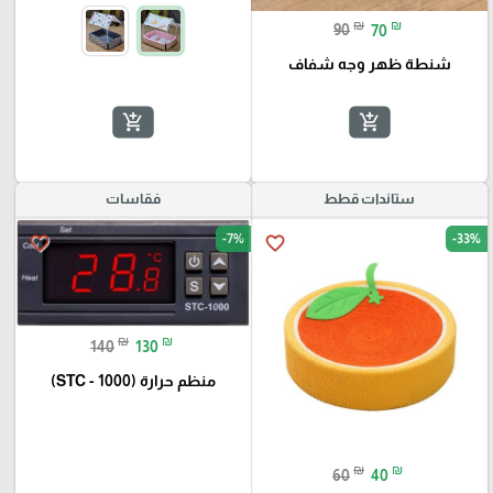
₪
₪
90
70
شنطة ظهر وجه شفاف
add_shopping_cart
add_shopping_cart
ستاندات قطط
فقاسات
-7%
-33%
favorite_border
favorite_border
₪
₪
140
130
منظم حرارة (STC - 1000)
₪
₪
60
40