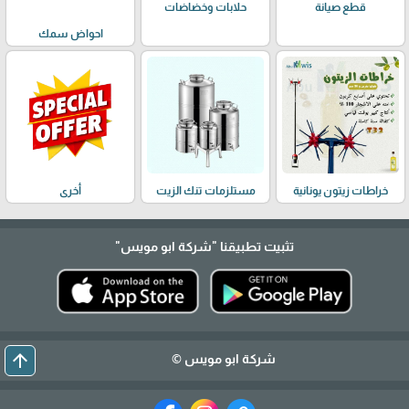
حلابات وخضاضات
قطع صيانة
احواض سمك
خراطات زيتون يونانية
مستلزمات تنك الزيت
أخرى
تثبيت تطبيقنا
"شركة ابو مويس"
arrow_upward
شركة ابو مويس ©