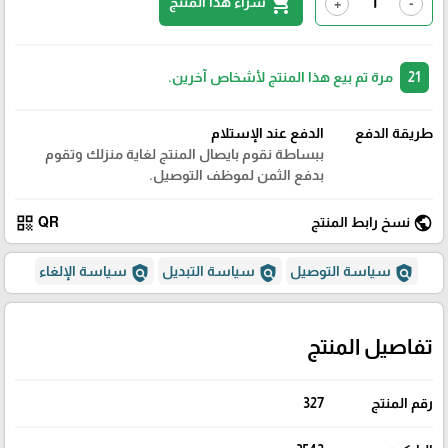
shopping_cart
شراء هذا المنتج
+
-
21
مرة تم بيع هذا المنتج لأشخاص آخرين.
طريقة الدفع
الدفع عند الإستلام
ببساطة نقوم بايصال المنتج لغاية منزلك وتقوم
بدفع الثمن لموظف التوصيل.
qr_code
public
نسخ رابط المنتج
QR
policy
policy
policy
سياسة التوصيل
سياسة التبديل
سياسة الإلغاء
تفاصيل المنتج
رقم المنتج
327