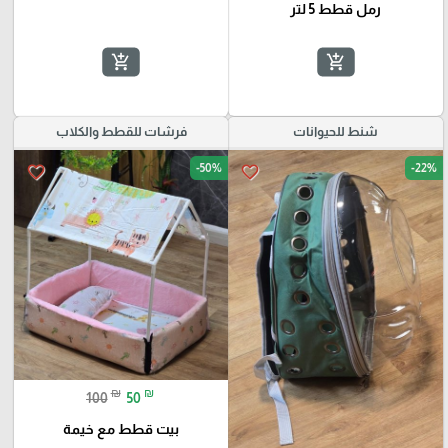
رمل قطط 5 لتر
add_shopping_cart
add_shopping_cart
شنط للحيوانات
فرشات للقطط والكلاب
-50%
-22%
favorite_border
favorite_border
₪
₪
100
50
بيت قطط مع خيمة