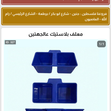
فروعنا فلسطين : جنين - شارع ابو بكر / برطعة - الشارع الرئيسي / رام
الله - الماصيون
معلف بلاستيك عالجهتين
1 / 1