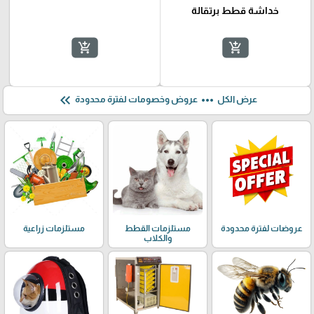
خداشة قطط برتقالة
add_shopping_cart
add_shopping_cart
keyboard_double_arrow_left
more_horiz
عرض الكل
عروض وخصومات لفترة محدودة
عروضات لفترة محدودة
مستلزمات القطط
مستلزمات زراعية
والكلاب