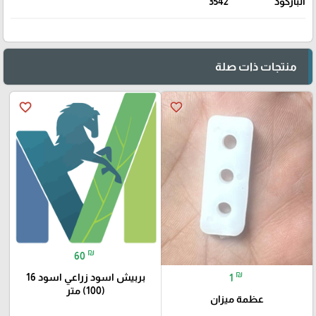
الباركود
3542
منتجات ذات صلة
favorite_border
favorite_border
₪
60
₪
1
بربيش اسود زراعي اسود 16
(100) متر
عظمة ميزان