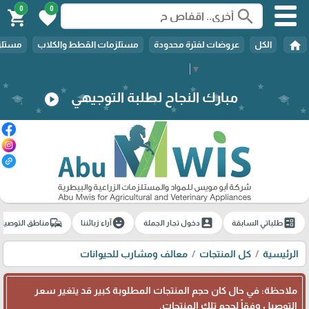
0
0
search
shopping_cart
favorite
home
الكل
عروضات لفترة محدودة
مستلزمات القطط والكلاب
مستلزم
Select Language
▼
مبارك النجاح لطلبة التوجيهي
play_circle
commute
emoji_emotions
account_box
ballot
طلباتي السابقة
دخول تجار الجملة
آراء زبائننا
مناطق التوصيل
الرئيسية
كل المنتجات
معالف ومشارب للحيوانات
ملاحظة: في حال كان حجم المنتجات المطلوبة كبير قد يتغير سعر
التوصيل وفقاً لحجم تلك المنتجات.