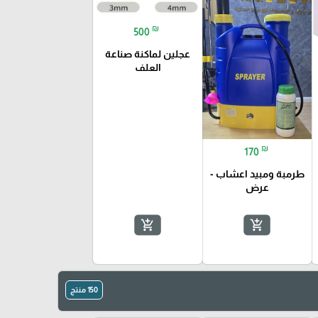
₪
500
عجلين لماكنة صناعة
العلف
₪
170
طرمبة ومبيد اعشاب -
عرض
add_shopping_cart
add_shopping_cart
150 منتج