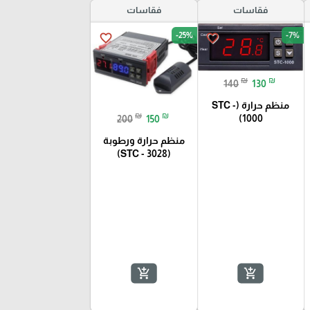
فقاسات
فقاسات
-25%
-7%
favorite_border
favorite_border
₪
₪
140
130
منظم حرارة (STC -
₪
₪
1000)
200
150
منظم حرارة ورطوبة
(STC - 3028)
add_shopping_cart
add_shopping_cart