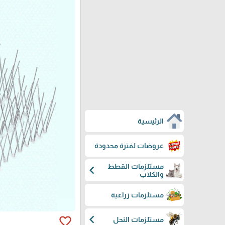
الرئيسية
عروضات لفترة محدودة
مستلزمات القطط
chevron_left
والكلاب
مستلزمات زراعية
chevron_left
favorite_border
مستلزمات النحل