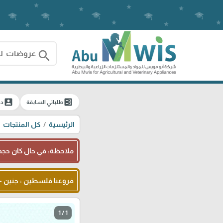
search
account_box
ballot
طلباتي السابقة
دخ
الرئيسية
كل المنتجات
ملاحظة: في حال كان حجم 
فروعنا فلسطين : جنين - شا
1 / 1