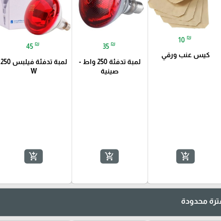
₪
10
₪
₪
45
35
كيس عنب ورقي
لمبة تدفئة 250 واط -
لمبة تدفئة فيلبس 250
صينية
W
add_shopping_cart
add_shopping_cart
add_shopping_cart
رة محدودة