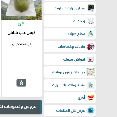
ميزان حرارة ورطوبة
رضاعات
₪
25
كيس عنب شاش
قطع صيانة
الربطة 50 كيس
حلابات وخضاضات
احواض سمك
خراطات زيتون يونانية
add_shopping_cart
مستلزمات تنك الزيت
أخرى
عروض وخصومات لفت
عرض كل المنتجات