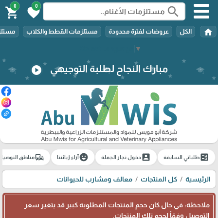
0
0
search
shopping_cart
favorite
home
الكل
عروضات لفترة محدودة
مستلزمات القطط والكلاب
مستلزم
Select Language
▼
مبارك النجاح لطلبة التوجيهي
play_circle
commute
emoji_emotions
account_box
ballot
طلباتي السابقة
دخول تجار الجملة
آراء زبائننا
مناطق التوصيل
الرئيسية
كل المنتجات
معالف ومشارب للحيوانات
ملاحظة: في حال كان حجم المنتجات المطلوبة كبير قد يتغير سعر
التوصيل وفقاً لحجم تلك المنتجات.