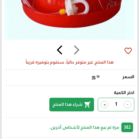
arrow_back_ios
arrow_forward_ios
favorite_border
هذا المنتج غير متوفر حالياً، سنقوم بتوفيره قريباً
السعر
₪
35
اختر الكمية
shopping_cart
شراء هذا المنتج
+
-
382
مرة تم بيع هذا المنتج لأشخاص آخرين.