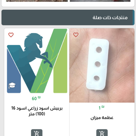
منتجات ذات صلة
favorite_border
favorite_border
₪
60
₪
1
بربيش اسود زراعي اسود 16
(100) متر
عظمة ميزان
add_shopping_cart
add_shopping_cart