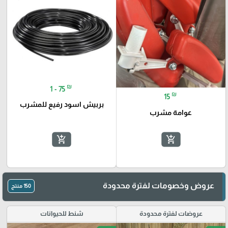
🎓
₪
1 - 75
₪
15
بربيش اسود رفيع للمشرب
عوامة مشرب
add_shopping_cart
add_shopping_cart
عروض وخصومات لفترة محدودة
150 منتج
عروضات لفترة محدودة
شنط للحيوانات