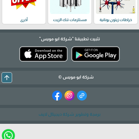
خراطات زيتون يونانية
مستلزمات تنك الزيت
أخرى
تثبيت تطبيقنا
"شركة ابو مويس"
arrow_upward
شركة ابو مويس ©
برمجة وتطوير شركة ديجيتال لايف