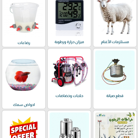
مستلزمات الأغنام
ميزان حرارة ورطوبة
رضاعات
حلابات وخضاضات
قطع صيانة
احواض سمك