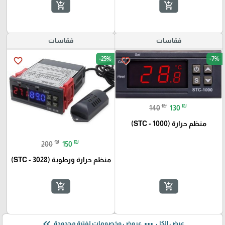
add_shopping_cart
add_shopping_cart
فقاسات
فقاسات
-25%
-7%
favorite_border
favorite_border
₪
₪
140
130
منظم حرارة (STC - 1000)
₪
₪
200
150
منظم حرارة ورطوبة (STC - 3028)
add_shopping_cart
add_shopping_cart
keyboard_double_arrow_left
more_horiz
عرض الكل
عروض وخصومات لفترة محدودة