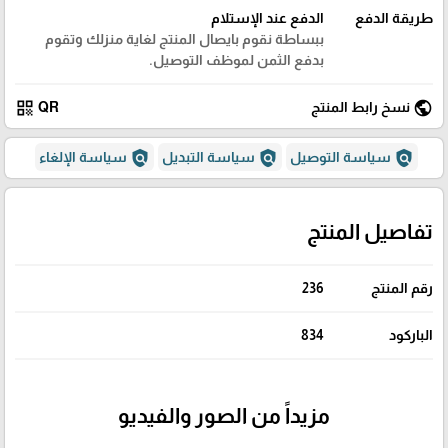
طريقة الدفع
الدفع عند الإستلام
ببساطة نقوم بايصال المنتج لغاية منزلك وتقوم
بدفع الثمن لموظف التوصيل.
qr_code
public
نسخ رابط المنتج
QR
policy
policy
policy
سياسة التوصيل
سياسة التبديل
سياسة الإلغاء
تفاصيل المنتج
رقم المنتج
236
الباركود
834
مزيداً من الصور والفيديو