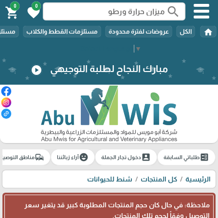
0
0
search
shopping_cart
favorite
home
الكل
عروضات لفترة محدودة
مستلزمات القطط والكلاب
مستلزم
Select Language
▼
مبارك النجاح لطلبة التوجيهي
play_circle
commute
emoji_emotions
account_box
ballot
طلباتي السابقة
دخول تجار الجملة
آراء زبائننا
مناطق التوصيل
الرئيسية
كل المنتجات
شنط للحيوانات
ملاحظة: في حال كان حجم المنتجات المطلوبة كبير قد يتغير سعر
التوصيل وفقاً لحجم تلك المنتجات.