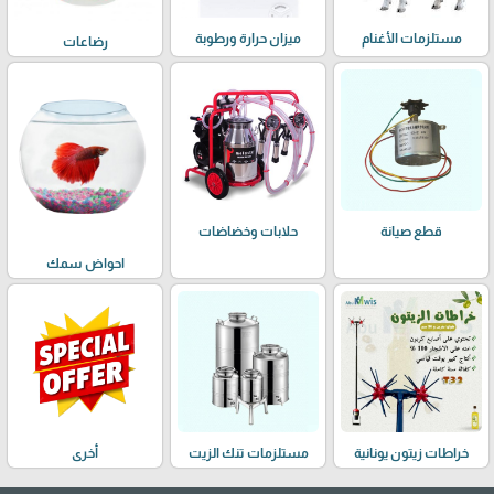
مستلزمات الأغنام
ميزان حرارة ورطوبة
رضاعات
حلابات وخضاضات
قطع صيانة
احواض سمك
خراطات زيتون يونانية
مستلزمات تنك الزيت
أخرى