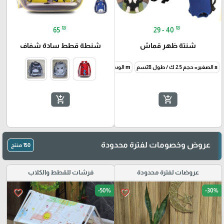
₪
₪
65
29 - 40
شنتة ظهر قماش
شنطة قطط سادة شفاف
s الصغير= حجم 2.5 ك / طول 28سم
m الوسط = 2.5-5 ك / طول 34سم
l الكبير = 6ك / طول 40 سم
🎓
add_shopping_cart
add_shopping_cart
عروض وخصومات لفترة محدودة
150 منتج
عروضات لفترة محدودة
فرشات للقطط والكلاب
-50%
-30%
favorite_border
favorite_border