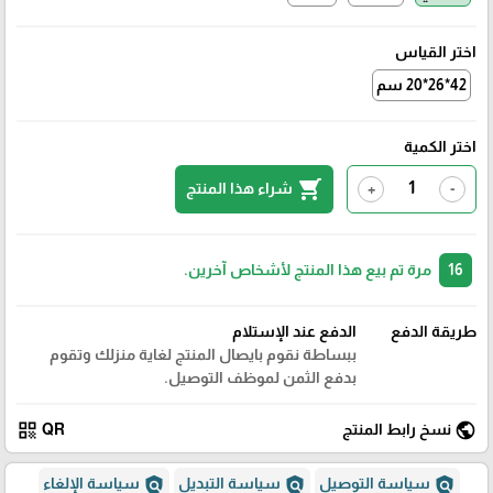
اختر القياس
42*26*20 سم
اختر الكمية
shopping_cart
شراء هذا المنتج
+
-
16
مرة تم بيع هذا المنتج لأشخاص آخرين.
طريقة الدفع
الدفع عند الإستلام
ببساطة نقوم بايصال المنتج لغاية منزلك وتقوم
بدفع الثمن لموظف التوصيل.
qr_code
public
نسخ رابط المنتج
QR
policy
policy
policy
سياسة التوصيل
سياسة التبديل
سياسة الإلغاء