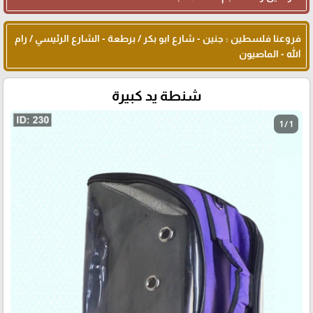
فروعنا فلسطين : جنين - شارع ابو بكر / برطعة - الشارع الرئيسي / رام
الله - الماصيون
شنطة يد كبيرة
1 / 1