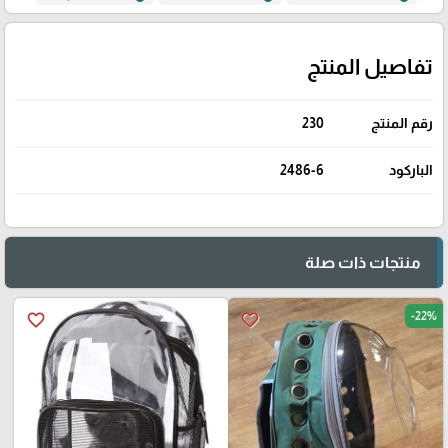
تفاصيل المنتج
رقم المنتج
230
الباركود
2486-6
منتجات ذات صلة
-22%
favorite_border
favorite_border