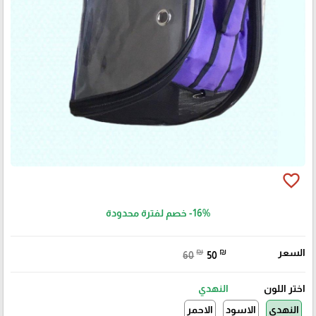
favorite_border
-16%
خصم لفترة محدودة
السعر
₪
₪
60
50
اختر اللون
النهدي
النهدي
الاسود
الاحمر