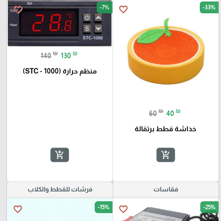
-7%
-33%
favorite_border
favorite_border
₪
₪
140
130
منظم حرارة (STC - 1000)
₪
₪
60
40
خداشة قطط برتقالة
add_shopping_cart
add_shopping_cart
فقاسات
فرشات للقطط والكلاب
-15%
-25%
favorite_border
favorite_border