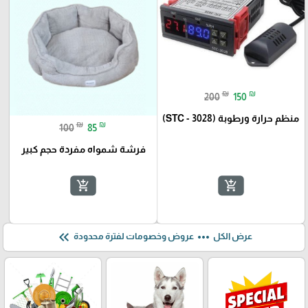
₪
₪
200
150
منظم حرارة ورطوبة (STC - 3028)
₪
₪
100
85
فرشة شمواه مفردة حجم كبير
add_shopping_cart
add_shopping_cart
keyboard_double_arrow_left
more_horiz
عرض الكل
عروض وخصومات لفترة محدودة