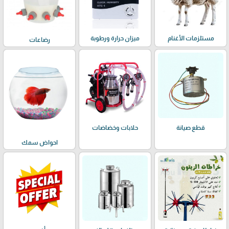
مستلزمات الأغنام
ميزان حرارة ورطوبة
رضاعات
حلابات وخضاضات
قطع صيانة
احواض سمك