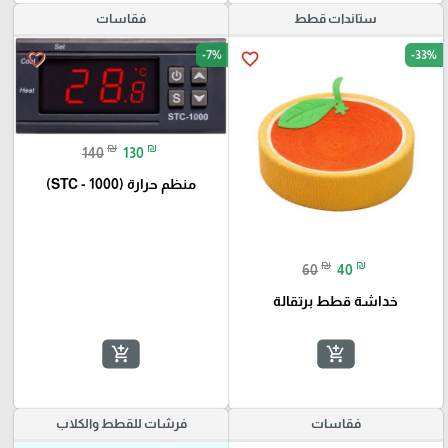
ستاندات قطط
فقاسات
-7%
-33%
favorite_border
favorite_border
₪
₪
140
130
منظم حرارة (STC - 1000)
₪
₪
60
40
خداشة قطط برتقالة
add_shopping_cart
add_shopping_cart
فقاسات
فرشات للقطط والكلاب