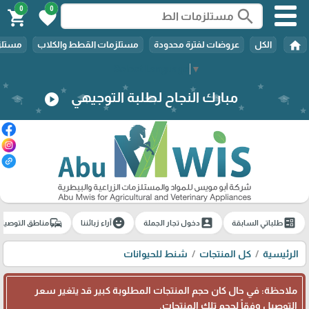
0
0
search
shopping_cart
favorite
home
الكل
عروضات لفترة محدودة
مستلزمات القطط والكلاب
مستلزم
Select Language
▼
مبارك النجاح لطلبة التوجيهي
play_circle
commute
emoji_emotions
account_box
ballot
طلباتي السابقة
دخول تجار الجملة
آراء زبائننا
مناطق التوصيل
الرئيسية
كل المنتجات
شنط للحيوانات
ملاحظة: في حال كان حجم المنتجات المطلوبة كبير قد يتغير سعر
التوصيل وفقاً لحجم تلك المنتجات.