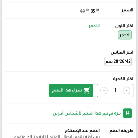
السعر
₪
₪
60
35
اختر اللون
الاحمر
الاحمر
اختر القياس
42*26*28 سم
اختر الكمية
shopping_cart
شراء هذا المنتج
+
-
14
مرة تم بيع هذا المنتج لأشخاص آخرين.
طريقة الدفع
الدفع عند الإستلام
ببساطة نقوم بايصال المنتج لغاية منزلك وتقوم