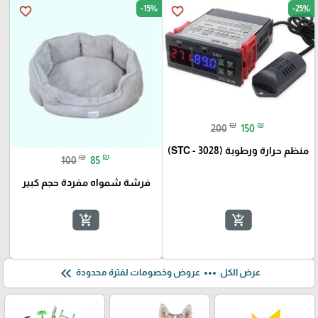
-15%
-25%
favorite_border
favorite_border
₪
₪
200
150
منظم حرارة ورطوبة (STC - 3028)
₪
₪
100
85
فرشة شمواه مفردة حجم كبير
add_shopping_cart
add_shopping_cart
keyboard_double_arrow_left
more_horiz
عرض الكل
عروض وخصومات لفترة محدودة