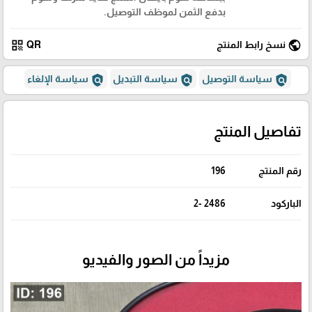
بدفع الثمن لموظف التوصيل.
qr_code
public
نسخ رابط المنتج
QR
policy
policy
policy
سياسة التوصيل
سياسة التبديل
سياسة الإلغاء
تفاصيل المنتج
رقم المنتج
196
الباركود
2486 -2
مزيداً من الصور والفيديو