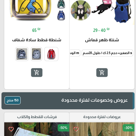
₪
₪
65
29 - 40
شنتة ظهر قماش
شنطة قطط سادة شفاف
s الصغير= حجم 2.5 ك / طول 28سم
m الوسط = 2.5-5 ك / طول 34سم
l الكبير = 6ك / طول 40 سم
add_shopping_cart
add_shopping_cart
عروض وخصومات لفترة محدودة
150 منتج
عروضات لفترة محدودة
فرشات للقطط والكلاب
-50%
-30%
favorite_border
favorite_border