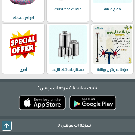
حلابات وخضاضات
قطع صيانة
احواض سمك
خراطات زيتون يونانية
مستلزمات تنك الزيت
أخرى
تثبيت تطبيقنا
"شركة ابو مويس"
arrow_upward
شركة ابو مويس ©