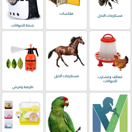
فقاسات
مستلزمات النحل
شنط للحيوانات
مستلزمات الخيل
معالف ومشارب
للحيوانات
طرمبة ومرش