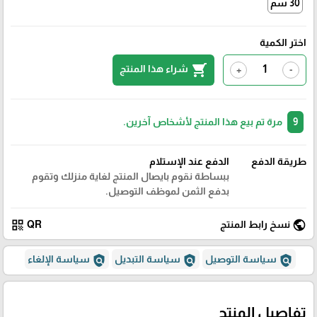
30 سم
اختر الكمية
shopping_cart
شراء هذا المنتج
+
-
9
مرة تم بيع هذا المنتج لأشخاص آخرين.
طريقة الدفع
الدفع عند الإستلام
ببساطة نقوم بايصال المنتج لغاية منزلك وتقوم
بدفع الثمن لموظف التوصيل.
qr_code
public
نسخ رابط المنتج
QR
policy
policy
policy
سياسة التوصيل
سياسة التبديل
سياسة الإلغاء
تفاصيل المنتج