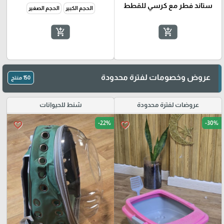
ستاند فطر مع كرسي للقطط
الحجم الكبير
الحجم الصغير
add_shopping_cart
add_shopping_cart
عروض وخصومات لفترة محدودة
150 منتج
عروضات لفترة محدودة
شنط للحيوانات
-22%
-30%
favorite_border
favorite_border