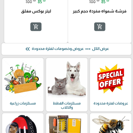
₪
₪
₪
₪
100
85
100
85
فرشة شمواه مفردة حجم كبير
ليتر بوكس مغلق
add_shopping_cart
add_shopping_cart
keyboard_double_arrow_left
more_horiz
عرض الكل
عروض وخصومات لفترة محدودة
عروضات لفترة محدودة
مستلزمات القطط
مستلزمات زراعية
والكلاب