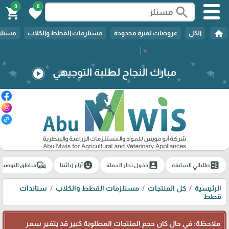
0
0
search
shopping_cart
favorite
home
الكل
عروضات لفترة محدودة
مستلزمات القطط والكلاب
مستلزم
Select Language
▼
مبارك النجاح لطلبة التوجيهي
play_circle
commute
emoji_emotions
account_box
ballot
طلباتي السابقة
دخول تجار الجملة
آراء زبائننا
مناطق التوصيل
الرئيسية
كل المنتجات
مستلزمات القطط والكلاب
ستاندات
قطط
ملاحظة: في حال كان حجم المنتجات المطلوبة كبير قد يتغير سعر