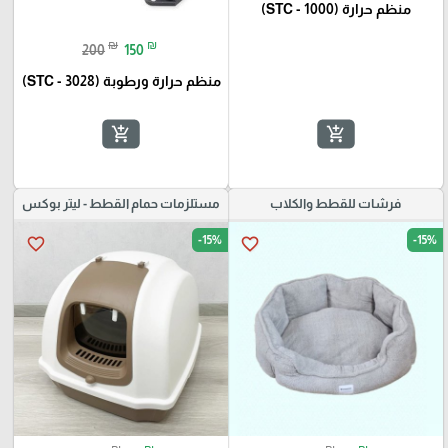
منظم حرارة (STC - 1000)
₪
₪
200
150
منظم حرارة ورطوبة (STC - 3028)
add_shopping_cart
add_shopping_cart
فرشات للقطط والكلاب
مستلزمات حمام القطط - ليتر بوكس
-15%
-15%
favorite_border
favorite_border