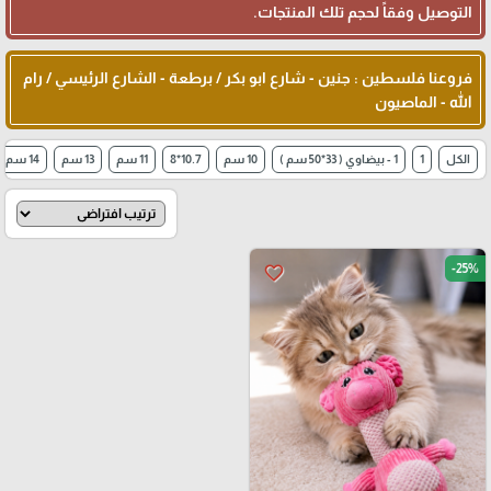
التوصيل وفقاً لحجم تلك المنتجات.
فروعنا فلسطين : جنين - شارع ابو بكر / برطعة - الشارع الرئيسي / رام
الله - الماصيون
الكل
1
1 - بيضاوي ( 33*50 سم )
10 سم
10.7*8
11 سم
13 سم
14 سم
-25%
favorite_border