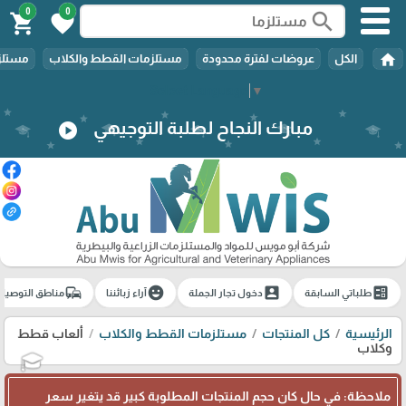
0
0
search
shopping_cart
favorite
home
الكل
عروضات لفترة محدودة
مستلزمات القطط والكلاب
مستلزم
Select Language
▼
مبارك النجاح لطلبة التوجيهي
play_circle
commute
emoji_emotions
account_box
ballot
طلباتي السابقة
دخول تجار الجملة
آراء زبائننا
مناطق التوصيل
الرئيسية
كل المنتجات
مستلزمات القطط والكلاب
ألعاب قطط
وكلاب
🎓
ملاحظة: في حال كان حجم المنتجات المطلوبة كبير قد يتغير سعر