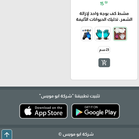
₪
15
مشط كف بوجه واحد لإزالة
الشعر، تدليك الحيوانات الأليفة
23 سم
add_shopping_cart
تثبيت تطبيقنا
"شركة ابو مويس"
arrow_upward
شركة ابو مويس ©