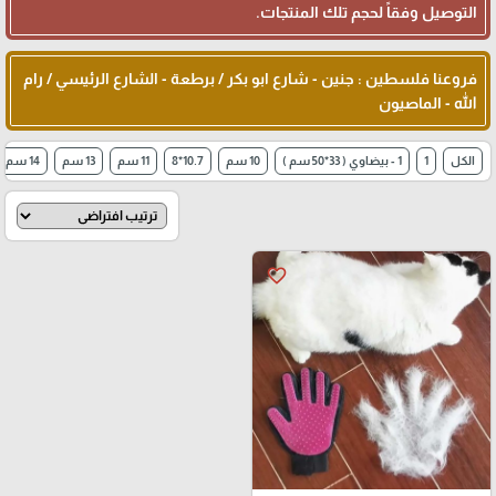
التوصيل وفقاً لحجم تلك المنتجات.
فروعنا فلسطين : جنين - شارع ابو بكر / برطعة - الشارع الرئيسي / رام
الله - الماصيون
الكل
1
1 - بيضاوي ( 33*50 سم )
10 سم
10.7*8
11 سم
13 سم
14 سم
favorite_border