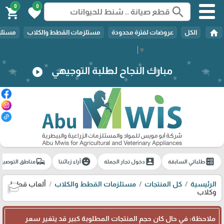
0
0
search
shopping_cart
favorite
home
الكل
عروضات لفترة محدودة
مستلزمات القطط والكلاب
مستلزم
Select Language
▼
مبارك النجاح لطلبة التوجيهي
play_circle
commute
emoji_emotions
account_box
ballot
طلباتي السابقة
دخول تجار الجملة
آراء زبائننا
مناطق التوصيل
الرئيسية
كل المنتجات
مستلزمات القطط والكلاب
ألعاب قطط
وكلاب
🎓
ملاحظة: في حال كان حجم المنتجات المطلوبة كبير قد يتغير سعر