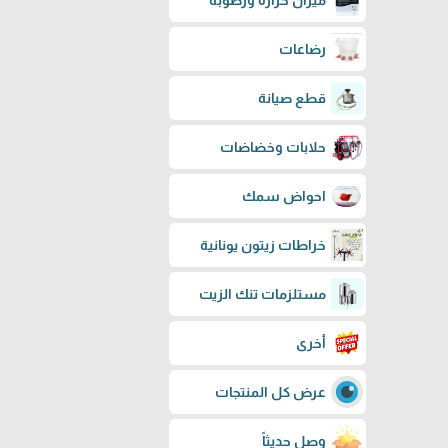
ميزان حرارة ورطوبة
رضاعات
قطع صيانة
حلابات وخضاضات
احواض سمك
خراطات زيتون يونانية
مستلزمات تنك الزيت
أخرى
عرض كل المنتجات
وصل حديثاً