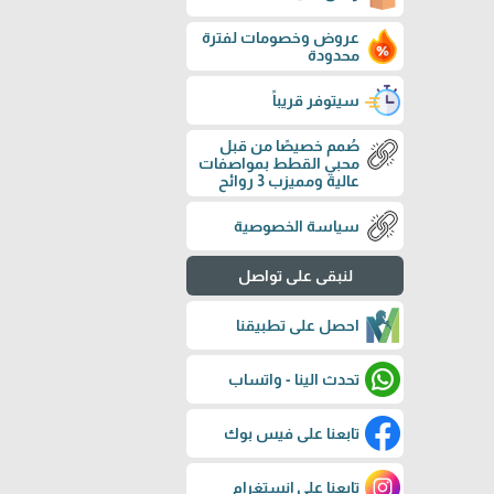
عروض وخصومات لفترة
محدودة
سيتوفر قريباً
صُمم خصيصًا من قبل
محبي القطط بمواصفات
عالية ومميزب 3 روائح
سياسة الخصوصية
لنبقى على تواصل
احصل على تطبيقنا
تحدث الينا - واتساب
تابعنا على فيس بوك
تابعنا على إنستغرام