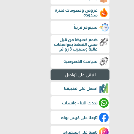
عروض وخصومات لفترة
محدودة
سيتوفر قريباً
صُمم خصيصًا من قبل
محبي القطط بمواصفات
عالية ومميزب 3 روائح
سياسة الخصوصية
لنبقى على تواصل
احصل على تطبيقنا
تحدث الينا - واتساب
تابعنا على فيس بوك
تابعنا على إنستغرام