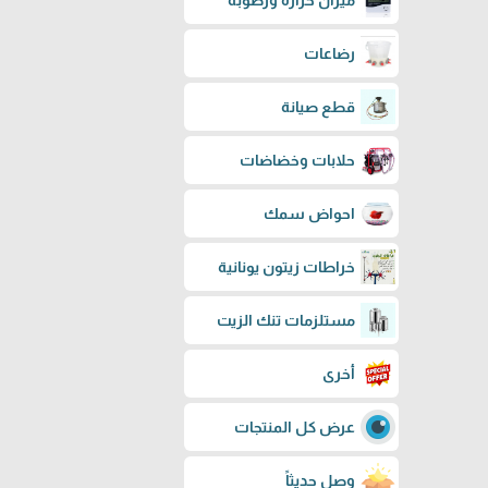
ميزان حرارة ورطوبة
رضاعات
قطع صيانة
حلابات وخضاضات
احواض سمك
خراطات زيتون يونانية
مستلزمات تنك الزيت
أخرى
عرض كل المنتجات
وصل حديثاً