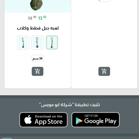
₪
₪
14
13
لعبه حبل قطط وكلاب
34 سم
add_shopping_cart
add_shopping_cart
تثبيت تطبيقنا
"شركة ابو مويس"