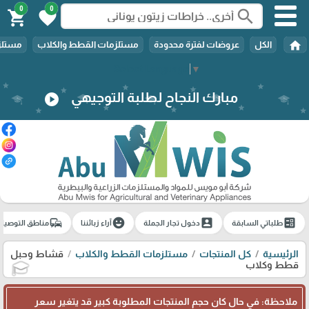
0
0
search
shopping_cart
favorite
home
الكل
عروضات لفترة محدودة
مستلزمات القطط والكلاب
مستلزم
Select Language
▼
مبارك النجاح لطلبة التوجيهي
play_circle
commute
emoji_emotions
account_box
ballot
طلباتي السابقة
دخول تجار الجملة
آراء زبائننا
مناطق التوصيل
الرئيسية
كل المنتجات
مستلزمات القطط والكلاب
قشاط وحبل
قطط وكلاب
🎓
ملاحظة: في حال كان حجم المنتجات المطلوبة كبير قد يتغير سعر