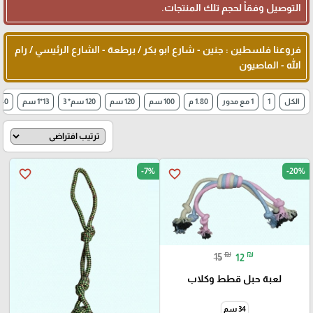
التوصيل وفقاً لحجم تلك المنتجات.
فروعنا فلسطين : جنين - شارع ابو بكر / برطعة - الشارع الرئيسي / رام
الله - الماصيون
الكل
1
1 مع مدور
1.80 م
100 سم
120 سم
120 سم* 3
13*1 سم
140سم * 5
-7%
-20%
favorite_border
favorite_border
₪
₪
15
12
لعبة حبل قطط وكلاب
34 سم