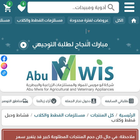
0
0
search
shopping_cart
favorite
home
الكل
عروضات لفترة محدودة
مستلزمات القطط والكلاب
مستلزم
Select Language
▼
مبارك النجاح لطلبة التوجيهي
play_circle
commute
emoji_emotions
account_box
ballot
طلباتي السابقة
دخول تجار الجملة
آراء زبائننا
مناطق التوصيل
الرئيسية
كل المنتجات
مستلزمات القطط والكلاب
قشاط وحبل
قطط وكلاب
ملاحظة: في حال كان حجم المنتجات المطلوبة كبير قد يتغير سعر