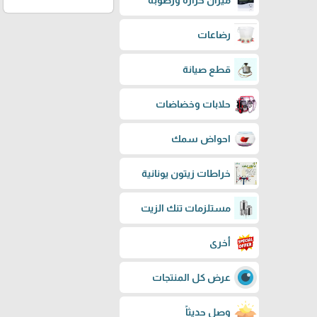
ميزان حرارة ورطوبة
رضاعات
قطع صيانة
حلابات وخضاضات
احواض سمك
خراطات زيتون يونانية
مستلزمات تنك الزيت
أخرى
عرض كل المنتجات
وصل حديثاً