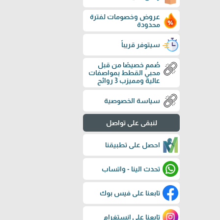
عروض وخصومات لفترة
محدودة
سيتوفر قريباً
صُمم خصيصًا من قبل
محبي القطط بمواصفات
عالية ومميزب 3 روائح
سياسة الخصوصية
لنبقى على تواصل
احصل على تطبيقنا
تحدث الينا - واتساب
تابعنا على فيس بوك
تابعنا على إنستغرام