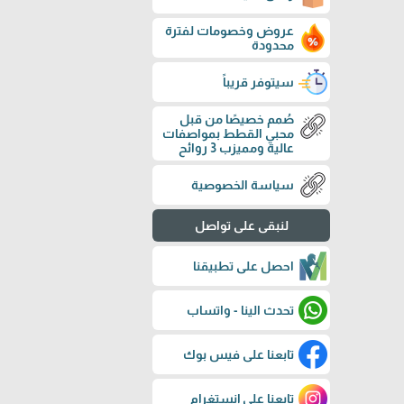
عروض وخصومات لفترة
محدودة
سيتوفر قريباً
صُمم خصيصًا من قبل
محبي القطط بمواصفات
عالية ومميزب 3 روائح
سياسة الخصوصية
لنبقى على تواصل
احصل على تطبيقنا
تحدث الينا - واتساب
تابعنا على فيس بوك
تابعنا على إنستغرام