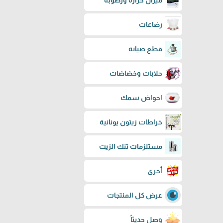
ميزان حرارة ورطوبة
رضاعات
قطع صيانة
حلابات وخضاضات
احواض سمك
خراطات زيتون يونانية
مستلزمات تنك الزيت
أخرى
عرض كل المنتجات
وصل حديثاً