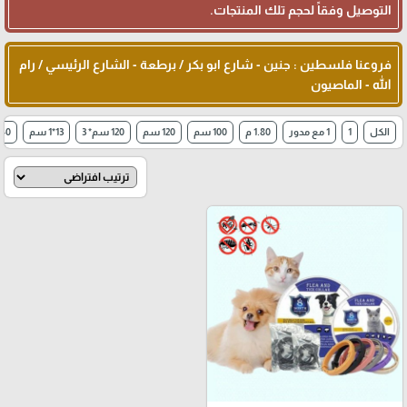
التوصيل وفقاً لحجم تلك المنتجات.
فروعنا فلسطين : جنين - شارع ابو بكر / برطعة - الشارع الرئيسي / رام
الله - الماصيون
الكل
1
1 مع مدور
1.80 م
100 سم
120 سم
120 سم* 3
13*1 سم
140سم * 5
favorite_border