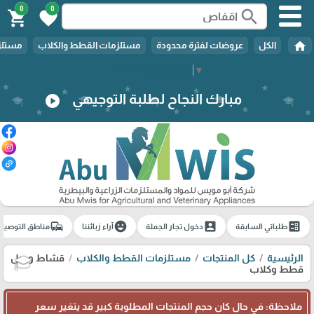
0
0
search
shopping_cart
favorite
home
الكل
عروضات لفترة محدودة
مستلزمات القطط والكلاب
مستلزم
Select Language
▼
مبارك النجاح لطلبة التوجيهي
play_circle
commute
emoji_emotions
account_box
ballot
طلباتي السابقة
دخول تجار الجملة
آراء زبائننا
مناطق التوصيل
الرئيسية
كل المنتجات
مستلزمات القطط والكلاب
قشاط وحبل
قطط وكلاب
🎓
ملاحظة: في حال كان حجم المنتجات المطلوبة كبير قد يتغير سعر