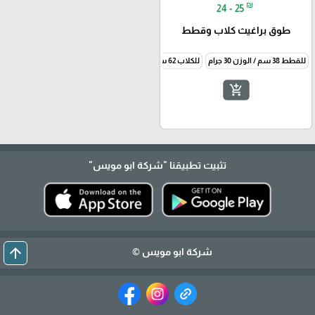
₪
24 - 25
طوق براغيث كلاب وقطط
للقطط 38 سم / الوزن 30 جرام
للكلاب 62 سم / الوزن 60 جرام
add_shopping_cart
تثبيت تطبيقنا
"شركة ابو مويس"
arrow_upward
شركة ابو مويس ©