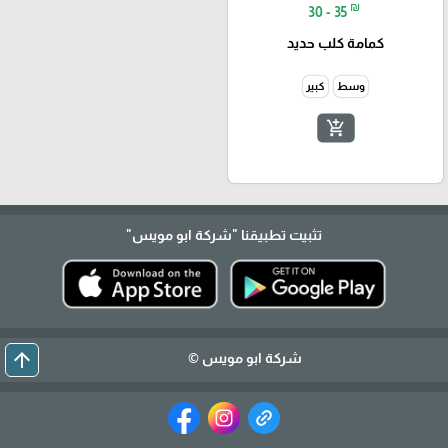
₪
30 - 35
كمامة كلب حديد
وسط
كبير
add_shopping_cart
تثبيت تطبيقنا
"شركة ابو مويس"
arrow_upward
شركة ابو مويس ©