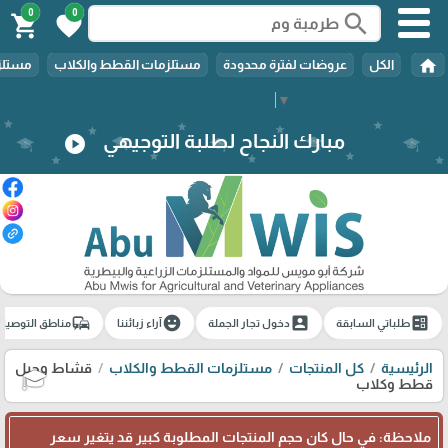
0
0
search
shopping_cart
favorite
home
الكل
عروضات لفترة محدودة
مستلزمات القطط والكلاب
مستلزم
Select Language
▼
مبارك النجاح لطلبة التوجيهي
play_circle
commute
emoji_emotions
account_box
ballot
طلباتي السابقة
دخول تجار الجملة
آراء زبائننا
مناطق التوصيل
الرئيسية
كل المنتجات
مستلزمات القطط والكلاب
قشاط وحبل
قطط وكلاب
🎓
ملاحظة: في حال كان حجم المنتجات المطلوبة كبير قد يتغير سعر