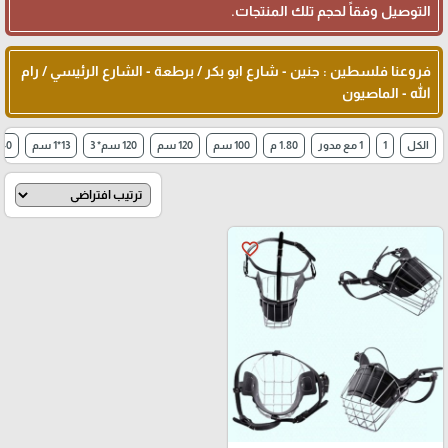
التوصيل وفقاً لحجم تلك المنتجات.
فروعنا فلسطين : جنين - شارع ابو بكر / برطعة - الشارع الرئيسي / رام
الله - الماصيون
الكل
1
1 مع مدور
1.80 م
100 سم
120 سم
120 سم* 3
13*1 سم
140سم * 5
favorite_border