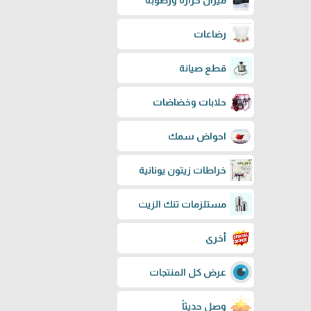
ميزان حرارة ورطوبة
رضاعات
قطع صيانة
حلابات وخضاضات
احواض سمك
خراطات زيتون يونانية
مستلزمات تنك الزيت
أخرى
عرض كل المنتجات
وصل حديثاً