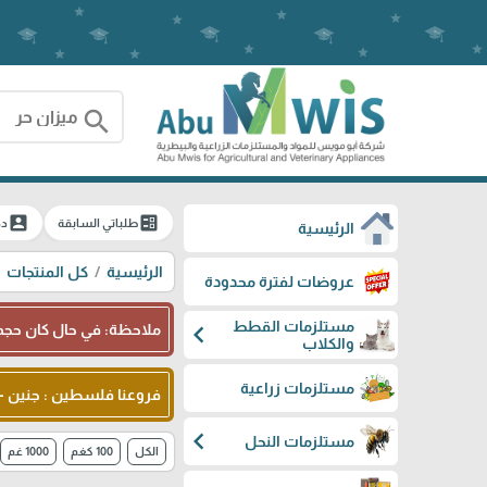
search
account_box
ballot
طلباتي السابقة
دخ
الرئيسية
الرئيسية
كل المنتجات
عروضات لفترة محدودة
مستلزمات القطط
chevron_left
ملاحظة: في حال كان حجم 
والكلاب
مستلزمات زراعية
فروعنا فلسطين : جنين - شا
chevron_left
مستلزمات النحل
الكل
100 كغم
1000 غم