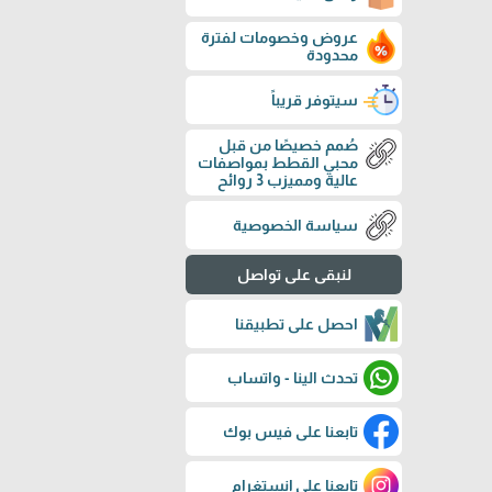
عروض وخصومات لفترة
محدودة
سيتوفر قريباً
صُمم خصيصًا من قبل
محبي القطط بمواصفات
عالية ومميزب 3 روائح
سياسة الخصوصية
لنبقى على تواصل
احصل على تطبيقنا
تحدث الينا - واتساب
تابعنا على فيس بوك
تابعنا على إنستغرام