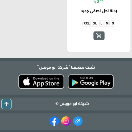
60
بدلة نحل نصفي جديد
XXL
XL
L
M
S
add_shopping_cart
تثبيت تطبيقنا
"شركة ابو مويس"
arrow_upward
شركة ابو مويس ©