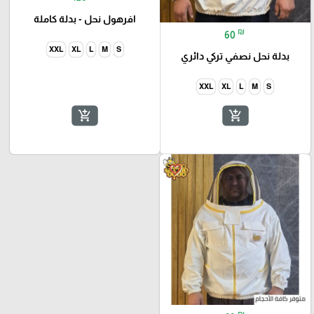
افرهول نحل - بدلة كاملة
₪
60
XXL
XL
L
M
S
بدلة نحل نصفي تركي دائري
XXL
XL
L
M
S
add_shopping_cart
add_shopping_cart
favorite_border
₪