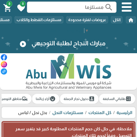
0
0
search
shopping_cart
favorite
home
الكل
عروضات لفترة محدودة
مستلزمات القطط والكلاب
مستلزم
Select Language
▼
مبارك النجاح لطلبة التوجيهي
play_circle
commute
emoji_emotions
account_box
ballot
طلباتي السابقة
دخول تجار الجملة
آراء زبائننا
مناطق التوصيل
الرئيسية
كل المنتجات
مستلزمات النحل
بدل نحل / لباس
ملاحظة: في حال كان حجم المنتجات المطلوبة كبير قد يتغير سعر
التوصيل وفقاً لحجم تلك المنتجات.