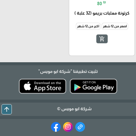
₪
80
كرتونة معلبات بريمو (32 علبة )
اصغر من 12 شهر
اكبر من 12 شهر
add_shopping_cart
تثبيت تطبيقنا
"شركة ابو مويس"
arrow_upward
شركة ابو مويس ©