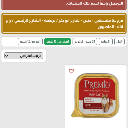
التوصيل وفقاً لحجم تلك المنتجات.
فروعنا فلسطين : جنين - شارع ابو بكر / برطعة - الشارع الرئيسي / رام
الله - الماصيون
الكل
24 علبه
24 علبه - كرتونه
اصغر من 12 شهر
اكبر من 12 شهر
favorite_border