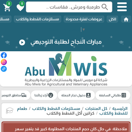
0
0
search
shopping_cart
favorite
home
الكل
عروضات لفترة محدودة
مستلزمات القطط والكلاب
مستلزم
Select Language
▼
مبارك النجاح لطلبة التوجيهي
play_circle
commute
emoji_emotions
account_box
ballot
طلباتي السابقة
دخول تجار الجملة
آراء زبائننا
مناطق التوصيل
الرئيسية
كل المنتجات
مستلزمات القطط والكلاب
طعام
للقطط والكلاب
كراتين أكل القطط والكلاب
🎓
ملاحظة: في حال كان حجم المنتجات المطلوبة كبير قد يتغير سعر