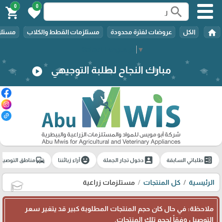
0
0
search
shopping_cart
favorite
home
الكل
عروضات لفترة محدودة
مستلزمات القطط والكلاب
مستلزم
Select Language
▼
مبارك النجاح لطلبة التوجيهي
play_circle
commute
emoji_emotions
account_box
ballot
طلباتي السابقة
دخول تجار الجملة
آراء زبائننا
مناطق التوصيل
الرئيسية
كل المنتجات
مستلزمات زراعية
🎓
ملاحظة: في حال كان حجم المنتجات المطلوبة كبير قد يتغير سعر
التوصيل وفقاً لحجم تلك المنتجات.