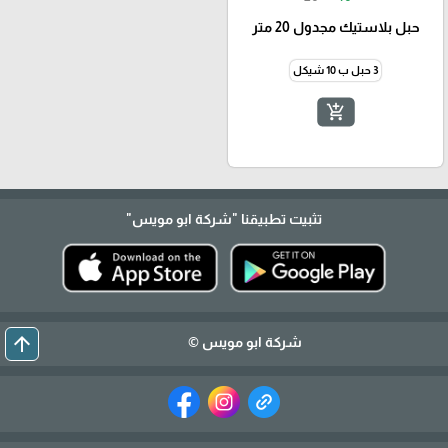
حبل بلاستيك مجدول 20 متر
3 حبل ب 10 شيكل
add_shopping_cart
تثبيت تطبيقنا
"شركة ابو مويس"
arrow_upward
شركة ابو مويس ©