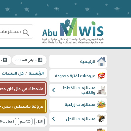
search
account_box
ballot
طلباتي السابقة
دخ
الرئيسية
الرئيسية
كل المنتجات
عروضات لفترة محدودة
مستلزمات القطط
chevron_left
ملاحظة: في حال كان حجم 
والكلاب
مستلزمات زراعية
فروعنا فلسطين : جنين - شا
chevron_left
مستلزمات النحل
الكل
120 سم
2 حبل ب 10 شيكل