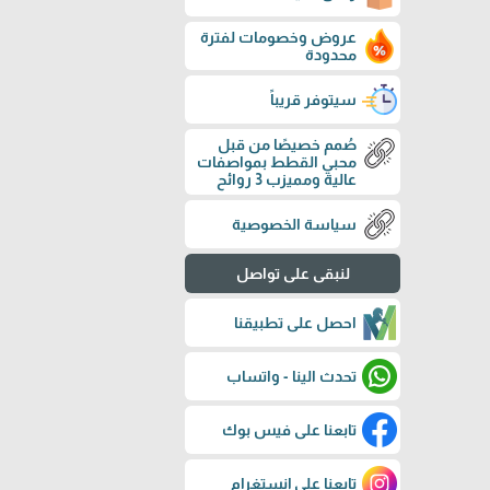
عروض وخصومات لفترة
محدودة
سيتوفر قريباً
صُمم خصيصًا من قبل
محبي القطط بمواصفات
عالية ومميزب 3 روائح
سياسة الخصوصية
لنبقى على تواصل
احصل على تطبيقنا
تحدث الينا - واتساب
تابعنا على فيس بوك
تابعنا على إنستغرام