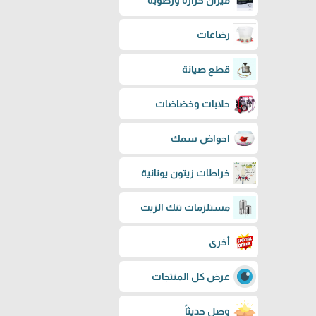
ميزان حرارة ورطوبة
رضاعات
قطع صيانة
حلابات وخضاضات
احواض سمك
خراطات زيتون يونانية
مستلزمات تنك الزيت
أخرى
عرض كل المنتجات
وصل حديثاً