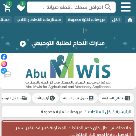
0
0
search
shopping_cart
favorite
home
الكل
عروضات لفترة محدودة
مستلزمات القطط والكلاب
مستلزم
Select Language
▼
مبارك النجاح لطلبة التوجيهي
play_circle
🎓
commute
emoji_emotions
account_box
ballot
طلباتي السابقة
دخول تجار الجملة
آراء زبائننا
مناطق التوصيل
الرئيسية
كل المنتجات
عروضات لفترة محدودة
ملاحظة: في حال كان حجم المنتجات المطلوبة كبير قد يتغير سعر
التوصيل وفقاً لحجم تلك المنتجات.