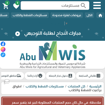
0
0
search
shopping_cart
favorite
home
الكل
عروضات لفترة محدودة
مستلزمات القطط والكلاب
مستلزم
Select Language
▼
مبارك النجاح لطلبة التوجيهي
play_circle
commute
emoji_emotions
account_box
ballot
طلباتي السابقة
دخول تجار الجملة
آراء زبائننا
مناطق التوصيل
🎓
الرئيسية
كل المنتجات
مستلزمات القطط والكلاب
اطواق
براغيث للقطط والكلاب
ملاحظة: في حال كان حجم المنتجات المطلوبة كبير قد يتغير سعر