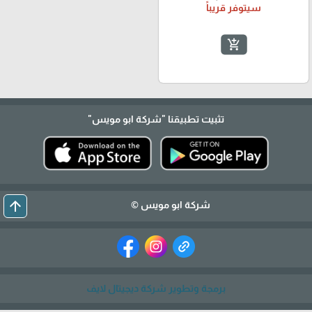
سيتوفر قريباً
add_shopping_cart
تثبيت تطبيقنا
"شركة ابو مويس"
arrow_upward
شركة ابو مويس ©
برمجة وتطوير شركة ديجيتال لايف