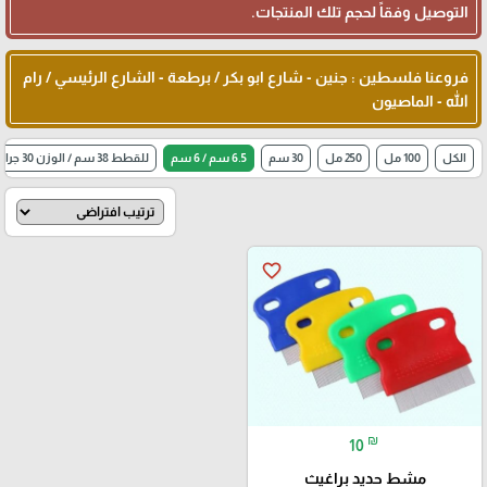
التوصيل وفقاً لحجم تلك المنتجات.
فروعنا فلسطين : جنين - شارع ابو بكر / برطعة - الشارع الرئيسي / رام
الله - الماصيون
الكل
100 مل
250 مل
30 سم
6.5 سم / 6 سم
للقطط 38 سم / الوزن 30 جرام
favorite_border
₪
10
مشط حديد براغيث