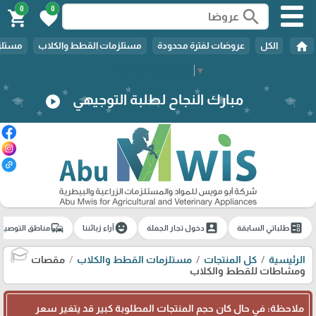
0
0
search
shopping_cart
favorite
home
الكل
عروضات لفترة محدودة
مستلزمات القطط والكلاب
مستلزم
Select Language
▼
مبارك النجاح لطلبة التوجيهي
play_circle
commute
emoji_emotions
account_box
ballot
طلباتي السابقة
دخول تجار الجملة
آراء زبائننا
مناطق التوصيل
الرئيسية
كل المنتجات
مستلزمات القطط والكلاب
مقصات
🎓
ومشاطات للقطط والكلاب
ملاحظة: في حال كان حجم المنتجات المطلوبة كبير قد يتغير سعر