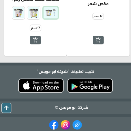
مقص شعر
17 سم
17 سم
add_shopping_cart
add_shopping_cart
تثبيت تطبيقنا
"شركة ابو مويس"
arrow_upward
شركة ابو مويس ©