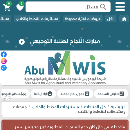
0
0
search
shopping_cart
favorite
home
الكل
عروضات لفترة محدودة
مستلزمات القطط والكلاب
مستلزم
Select Language
▼
مبارك النجاح لطلبة التوجيهي
play_circle
commute
emoji_emotions
account_box
ballot
طلباتي السابقة
دخول تجار الجملة
آراء زبائننا
مناطق التوصيل
🎓
الرئيسية
كل المنتجات
مستلزمات القطط والكلاب
مقصات
ومشاطات للقطط والكلاب
ملاحظة: في حال كان حجم المنتجات المطلوبة كبير قد يتغير سعر