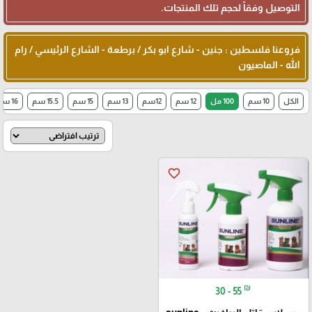
التوصيل وفقاً لحجم تلك المنتجات.
فروعنا فلسطين : جنين - شارع ابو بكر / برطعة - الشارع الرئيسي / رام
الله - الماصيون
الكل
10 سم
100 مل
12 سم
12سم
13 سم
15 سم
15.5 سم
16 سم
favorite_border
₪
30 - 55