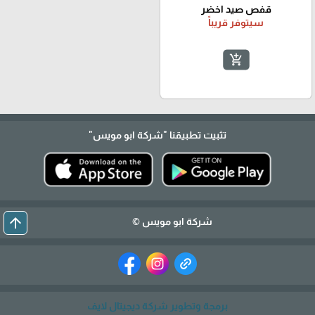
قفص صيد اخضر
سيتوفر قريباً
add_shopping_cart
تثبيت تطبيقنا
"شركة ابو مويس"
arrow_upward
شركة ابو مويس ©
برمجة وتطوير شركة ديجيتال لايف