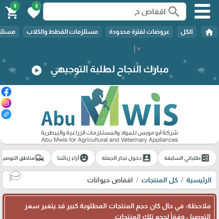
0
0
search
shopping_cart
favorite
home
الكل
عروضات لفترة محدودة
مستلزمات القطط والكلاب
مستلزم
Select Language
▼
مبارك النجاح لطلبة التوجيهي
play_circle
commute
emoji_emotions
account_box
ballot
طلباتي السابقة
دخول تجار الجملة
آراء زبائننا
مناطق التوصيل
الرئيسية
كل المنتجات
اقفاص حيوانات
🎓
ملاحظة: في حال كان حجم المنتجات المطلوبة كبير قد يتغير سعر
التوصيل وفقاً لحجم تلك المنتجات.