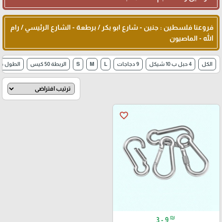
فروعنا فلسطين : جنين - شارع ابو بكر / برطعة - الشارع الرئيسي / رام
الله - الماصيون
الكل
4 حبل ب 10 شيكل
9 دجاجات
L
M
S
الربطة 50 كيس
الطول = 50 سم
favorite_border
₪
3 - 9