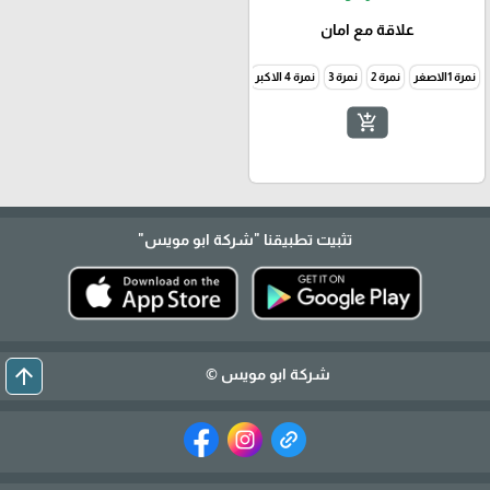
علاقة مع امان
نمرة 1الاصغر
نمرة 2
نمرة 3
نمرة 4 الاكبر
add_shopping_cart
تثبيت تطبيقنا
"شركة ابو مويس"
arrow_upward
شركة ابو مويس ©