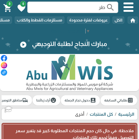
0
0
search
shopping_cart
favorite
home
الكل
عروضات لفترة محدودة
مستلزمات القطط والكلاب
مستلزم
Select Language
▼
مبارك النجاح لطلبة التوجيهي
play_circle
commute
emoji_emotions
account_box
ballot
طلباتي السابقة
دخول تجار الجملة
آراء زبائننا
مناطق التوصيل
🎓
الرئيسية
كل المنتجات
أخرى
ملاحظة: في حال كان حجم المنتجات المطلوبة كبير قد يتغير سعر
التوصيل وفقاً لحجم تلك المنتجات.