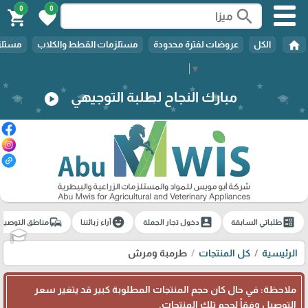
0
0
search
shopping_cart
favorite
home
الكل
عروضات لفترة محدودة
مستلزمات القطط والكلاب
مستلزم
Select Language
▼
مبارك النجاح لطلبة التوجيهي
play_circle
commute
emoji_emotions
account_box
ballot
طلباتي السابقة
دخول تجار الجملة
آراء زبائننا
مناطق التوصيل
🎓
الرئيسية
كل المنتجات
طرمبة ومرش
ملاحظة: في حال كان حجم المنتجات المطلوبة كبير قد يتغير سعر
التوصيل وفقاً لحجم تلك المنتجات.