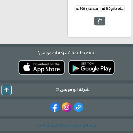
تنك فارغ 160 لتر
تنك فارغ 300 لتر
add_shopping_cart
تثبيت تطبيقنا
"شركة ابو مويس"
arrow_upward
شركة ابو مويس ©
برمجة وتطوير شركة ديجيتال لايف