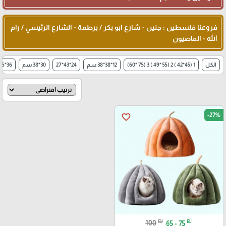
فروعنا فلسطين : جنين - شارع ابو بكر / برطعة - الشارع الرئيسي / رام
الله - الماصيون
الكل
1 (45*42 ) 2 (55 *49 ) 3 (75 *60)
12*38*38 سم
24*43*27
30*38 سم
36*35
-27%
favorite_border
₪
₪
100
65 - 75