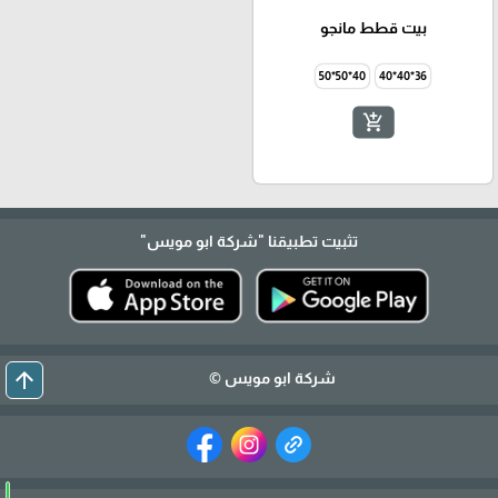
بيت قطط مانجو
40*50*50
36*40*40
add_shopping_cart
تثبيت تطبيقنا
"شركة ابو مويس"
arrow_upward
شركة ابو مويس ©