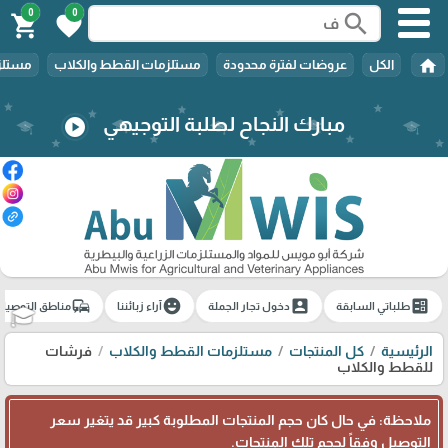
0
0
search
shopping_cart
favorite
home
الكل
عروضات لفترة محدودة
مستلزمات القطط والكلاب
مستلزم
مبارك النجاح لطلبة التوجيهي
play_circle
commute
emoji_emotions
account_box
ballot
طلباتي السابقة
دخول تجار الجملة
آراء زبائننا
مناطق التوصيل
🎓
الرئيسية
كل المنتجات
مستلزمات القطط والكلاب
فرشات
للقطط والكلاب
ملاحظة: في حال كان حجم المنتجات المطلوبة كبير قد يتغير سعر
التوصيل وفقاً لحجم تلك المنتجات.