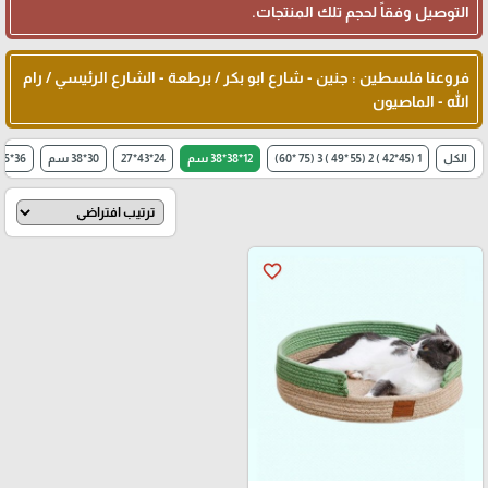
التوصيل وفقاً لحجم تلك المنتجات.
فروعنا فلسطين : جنين - شارع ابو بكر / برطعة - الشارع الرئيسي / رام
الله - الماصيون
الكل
1 (45*42 ) 2 (55 *49 ) 3 (75 *60)
12*38*38 سم
24*43*27
30*38 سم
36*35
favorite_border