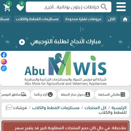
0
0
search
shopping_cart
favorite
home
الكل
عروضات لفترة محدودة
مستلزمات القطط والكلاب
مستلزم
Select Language
▼
مبارك النجاح لطلبة التوجيهي
play_circle
commute
emoji_emotions
account_box
ballot
طلباتي السابقة
دخول تجار الجملة
آراء زبائننا
مناطق التوصيل
الرئيسية
كل المنتجات
مستلزمات القطط والكلاب
فرشات
🎓
للقطط والكلاب
ملاحظة: في حال كان حجم المنتجات المطلوبة كبير قد يتغير سعر