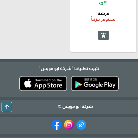
₪
30
فرشة
سيتوفر قريباً
add_shopping_cart
تثبيت تطبيقنا
"شركة ابو مويس"
arrow_upward
شركة ابو مويس ©