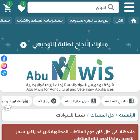
0
0
search
shopping_cart
favorite
home
الكل
عروضات لفترة محدودة
مستلزمات القطط والكلاب
مستلزم
Select Language
▼
مبارك النجاح لطلبة التوجيهي
play_circle
commute
emoji_emotions
account_box
ballot
طلباتي السابقة
دخول تجار الجملة
آراء زبائننا
مناطق التوصيل
🎓
الرئيسية
كل المنتجات
شنط للحيوانات
ملاحظة: في حال كان حجم المنتجات المطلوبة كبير قد يتغير سعر
التوصيل وفقاً لحجم تلك المنتجات.