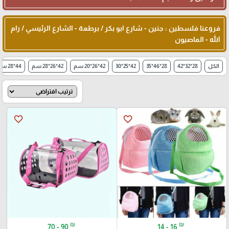
فروعنا فلسطين : جنين - شارع ابو بكر / برطعة - الشارع الرئيسي / رام
الله - الماصيون
الكل
28*32*42
28*46*35
42*25*30
42*26*20 سم
42*26*28 سم
44*28 سم
favorite_border
favorite_border
₪
₪
70 - 90
14 - 16