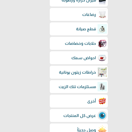
ميزان حرارة ورطوبة
رضاعات
قطع صيانة
حلابات وخضاضات
احواض سمك
خراطات زيتون يونانية
مستلزمات تنك الزيت
أخرى
عرض كل المنتجات
وصل حديثاً