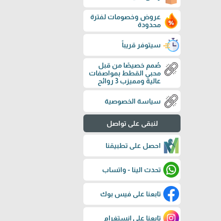
عروض وخصومات لفترة
محدودة
سيتوفر قريباً
صُمم خصيصًا من قبل
محبي القطط بمواصفات
عالية ومميزب 3 روائح
سياسة الخصوصية
لنبقى على تواصل
احصل على تطبيقنا
تحدث الينا - واتساب
تابعنا على فيس بوك
تابعنا على إنستغرام