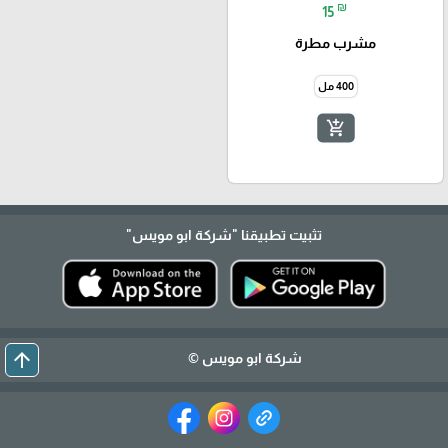
₪
15
مشرب مطرة
400 مل
add_shopping_cart
تثبيت تطبيقنا
"شركة ابو مويس"
arrow_upward
شركة ابو مويس ©