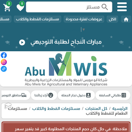
0
0
search
shopping_cart
favorite
home
الكل
عروضات لفترة محدودة
مستلزمات القطط والكلاب
مستلزم
Select Language
▼
مبارك النجاح لطلبة التوجيهي
play_circle
commute
emoji_emotions
account_box
ballot
طلباتي السابقة
دخول تجار الجملة
آراء زبائننا
مناطق التوصيل
الرئيسية
كل المنتجات
مستلزمات القطط والكلاب
مستلزمات
🎓
الطعام للقطط والكلاب
ملاحظة: في حال كان حجم المنتجات المطلوبة كبير قد يتغير سعر