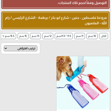
التوصيل وفقاً لحجم تلك المنتجات.
فروعنا فلسطين : جنين - شارع ابو بكر / برطعة - الشارع الرئيسي / رام
الله - الماصيون
الكل
10 سم
11 سم
11.5 * 11.5سم
12 سم
13 سم
15 سم
15.5 سم -1
favorite_border