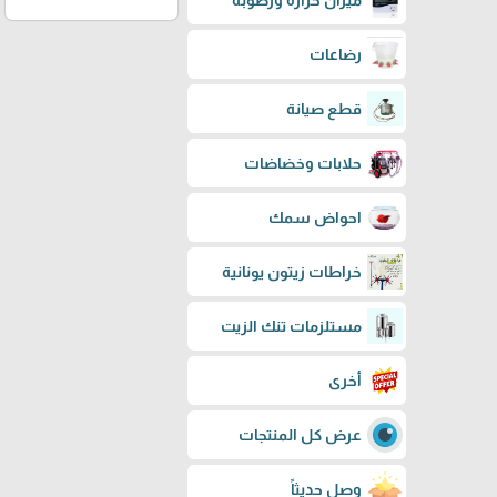
ميزان حرارة ورطوبة
رضاعات
قطع صيانة
حلابات وخضاضات
احواض سمك
خراطات زيتون يونانية
مستلزمات تنك الزيت
أخرى
عرض كل المنتجات
وصل حديثاً