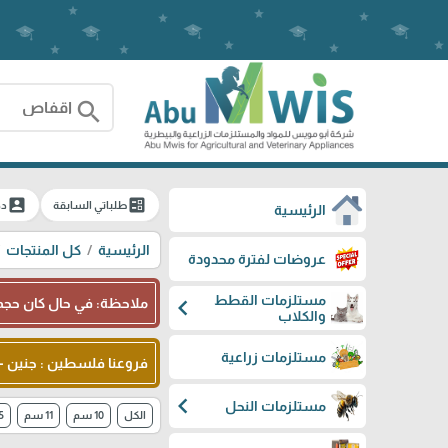
search
account_box
ballot
طلباتي السابقة
دخ
الرئيسية
الرئيسية
كل المنتجات
عروضات لفترة محدودة
مستلزمات القطط
chevron_left
ملاحظة: في حال كان حجم 
والكلاب
مستلزمات زراعية
فروعنا فلسطين : جنين - شا
chevron_left
مستلزمات النحل
الكل
10 سم
11 سم
1.5