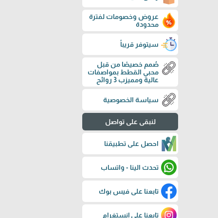
عروض وخصومات لفترة
محدودة
سيتوفر قريباً
صُمم خصيصًا من قبل
محبي القطط بمواصفات
عالية ومميزب 3 روائح
سياسة الخصوصية
لنبقى على تواصل
احصل على تطبيقنا
تحدث الينا - واتساب
تابعنا على فيس بوك
تابعنا على إنستغرام