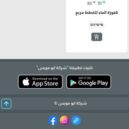
₪
₪
80
70
نافورة الماء للقطط مربع
16*16*12.5
add_shopping_cart
تثبيت تطبيقنا
"شركة ابو مويس"
arrow_upward
شركة ابو مويس ©