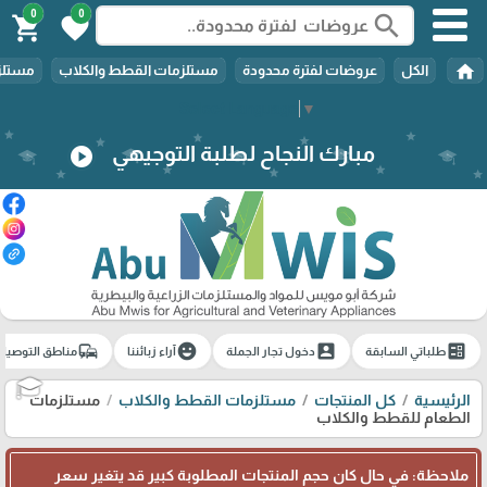
0
0
search
shopping_cart
favorite
home
الكل
عروضات لفترة محدودة
مستلزمات القطط والكلاب
مستلزم
Select Language
▼
مبارك النجاح لطلبة التوجيهي
play_circle
commute
emoji_emotions
account_box
ballot
طلباتي السابقة
دخول تجار الجملة
آراء زبائننا
مناطق التوصيل
الرئيسية
كل المنتجات
مستلزمات القطط والكلاب
مستلزمات
🎓
الطعام للقطط والكلاب
ملاحظة: في حال كان حجم المنتجات المطلوبة كبير قد يتغير سعر