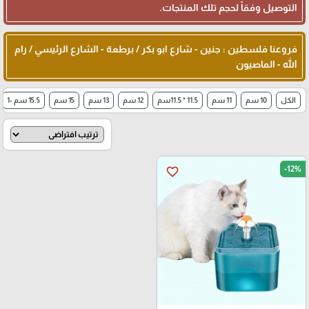
التوصيل وفقاً لحجم تلك المنتجات.
فروعنا فلسطين : جنين - شارع ابو بكر / برطعة - الشارع الرئيسي / رام
الله - الماصيون
الكل
10 سم
11 سم
11.5 * 11.5سم
12 سم
13 سم
15 سم
15.5 سم -1
-12%
favorite_border