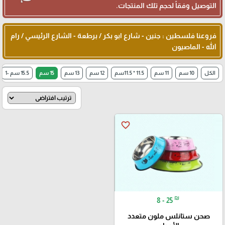
🎓
التوصيل وفقاً لحجم تلك المنتجات.
فروعنا فلسطين : جنين - شارع ابو بكر / برطعة - الشارع الرئيسي / رام
الله - الماصيون
الكل
10 سم
11 سم
11.5 * 11.5سم
12 سم
13 سم
15 سم
15.5 سم -1
favorite_border
₪
8 - 25
صحن ستانلس ملون متعدد