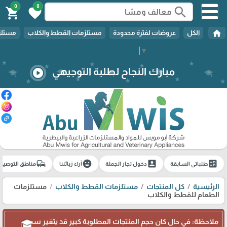
0
0
search
shopping_cart
favorite
home
الكل
عروضات لفترة محدودة
مستلزمات القطط والكلاب
مستلزم
Select Language
▼
مبارك النجاح لطلبة التوجيهي
play_circle
commute
emoji_emotions
account_box
ballot
طلباتي السابقة
دخول تجار الجملة
آراء زبائننا
مناطق التوصيل
الرئيسية
كل المنتجات
مستلزمات القطط والكلاب
مستلزمات
الطعام للقطط والكلاب
ملاحظة: في حال كان حجم المنتجات المطلوبة كبير قد يتغير سعر